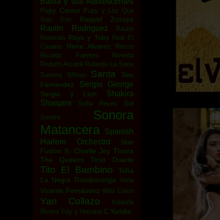
Baloa y sus Adolescentes
Pupy Cantor
Pupy y Los Que
Raquel Zozaya
Son Son
Raulin Rodriguez
Raulin
Rayo y Toby
Rosendo
Real El
Rene Alvarez
Canario
Renzo
Ricardo Fuentes
Riverita
Rodolfo Aicardi
Rolando La Serie
Santa
Seo
Sammy Wilson
Sergio George
Fernandez
Shakira
Sergio y Lion
Shaspire
Sol
Sofia Reyes
Sonora
Sondra
Matancera
Spanish
Harlem Orchestrα
Star
Fusion ft. Charlie Jey
Thaira
The Queens
Tirso Duarte
Tito El Bambino
Toña
La Negra
Tromboranga
Vena
Vicente Fernández
Wito Colon
Yan Collazo
Yolanda
Yuridia
Rivera
Yuly y Havana C