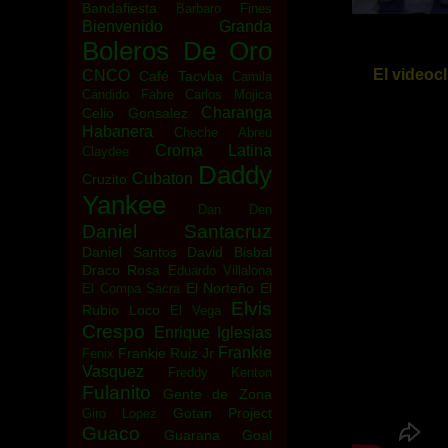
Bandafiesta
Barbaro Fines
Bienvenido Granda
Boleros De Oro
El videocl
CNCO
Café Tacvba
Camila
Candido Fabre
Carlos Mojica
Charanga
Celio Gonsalez
Habanera
Cheche Abreu
Croma Latina
Claydee
Daddy
Cubaton
Cruzito
Yankee
Dan Den
Daniel Santacruz
Daniel Santos
David Bisbal
Draco Rosa
Eduardo Villalona
El Norteño
El
El Compa Sacra
Elvis
Rubio Loco
El Vega
Crespo
Enrique Iglesias
Frankie
Frankie Ruiz Jr
Fenix
Vasquez
Freddy Kenton
Fulanito
Gente de Zona
Gotan Project
Giro Lopez
Guaco
Guarana Goal