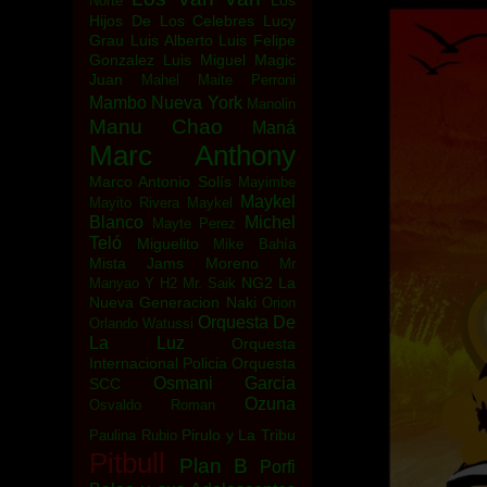
Los
Norte
Hijos De Los Celebres
Lucy
Grau
Luis Alberto
Luis Felipe
Gonzalez
Luis Miguel
Magic
Juan
Mahel
Maite Perroni
Mambo Nueva York
Manolin
Manu Chao
Maná
Marc Anthony
Marco Antonio Solís
Mayimbe
Maykel
Mayito Rivera
Maykel
Blanco
Michel
Mayte Perez
Teló
Miguelito
Mike Bahía
Mista Jams
Moreno
Mr
NG2 La
Manyao Y H2
Mr. Saik
Nueva Generacion
Naki
Orion
Orquesta De
Orlando Watussi
La Luz
Orquesta
Internacional Policia
Orquesta
Osmani Garcia
SCC
Ozuna
Osvaldo Roman
Pirulo y La Tribu
Paulina Rubio
Pitbull
Plan B
Porfi