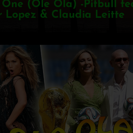
One (Ole Ola) -Pitbull fea
r Lopez & Claudia Leitte