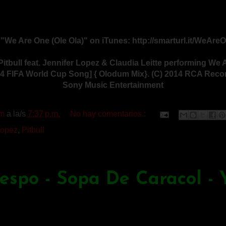
We Are One (Ole Ola)" on iTunes: http://smarturl.it/WeAre
itbull feat. Jennifer Lopez & Claudia Leitte performing We 
014 FIFA World Cup Song] { Olodum Mix}. (C) 2014 RCA Record
Sony Music Entertainment
m
a la/s
7:37 p.m.
No hay comentarios.:
lopez
,
Pitbull
respo - Sopa De Caracol - Y