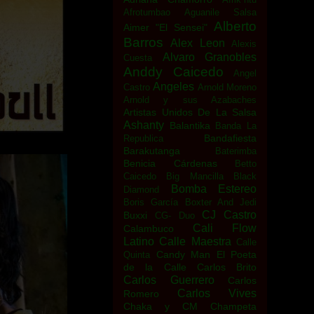
Afrotumbao
Aguanile Salsa
Alberto
Aimer "El Sensei"
Barros
Alex Leon
Alexis
Alvaro Granobles
Cuesta
Anddy Caicedo
Angel
Angeles
Castro
Arnold Moreno
Arnold y sus Azabaches
Artistas Unidos De La Salsa
Ashanty
Balantika
Banda La
Bandafiesta
Republica
Barakutanga
Baterimba
Benicia Cárdenas
Betto
Caicedo
Big Mancilla
Black
Bomba Estereo
Diamond
Boris García
Boxter And Jedi
CJ Castro
Buxxi
CG- Duo
Cali Flow
Calambuco
Latino
Calle Maestra
Calle
Candy Man El Poeta
Quinta
de la Calle
Carlos Brito
Carlos Guerrero
Carlos
Carlos Vives
Romero
Chaka y CM
Champeta