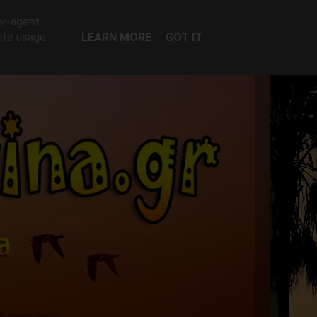
er-agent
rate usage
LEARN MORE
GOT IT