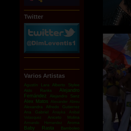
Twitter
Varios Artistas
Agustín Lara
Alberto Stylee
Alejandro
Aldo Ranks
Fernández
Alejandro Sanz
Alex Matos
Alexander Abreu
Alexandra
Alfredo Gutierrez
Ana Gabriel
Anayka
Anibal
Aniceto Molina
Velasquez
Aroma
Armando Hernandez
Baby Rasta
Bamboleo