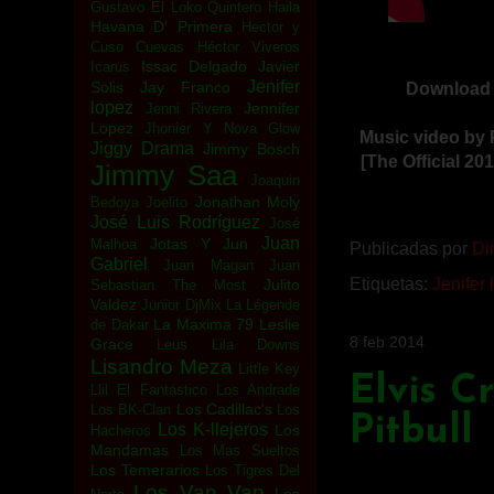
Gustavo El Loko Quintero
Haila
Havana D' Primera
Hector y
Cuso Cuevas
Héctor Viveros
Issac Delgado
Javier
Icarus
Jenifer
Solis
Jay Franco
Download "
lopez
Jennifer
Jenni Rivera
Lopez
Jhonier Y Nova Glow
Music video by P
Jiggy Drama
Jimmy Bosch
[The Official 2
Jimmy Saa
Joaquin
Jonathan Moly
Bedoya
Joelito
José Luis Rodríguez
José
Juan
Jotas Y Jun
Malhoa
Publicadas por
Di
Gabriel
Juan Magan
Juan
Etiquetas:
Jenifer 
Julito
Sebastian The Most
Valdez
Junior DjMix
La Légende
La Maxima 79
Leslie
de Dakar
8 feb 2014
Grace
Leus
Lila Downs
Lisandro Meza
Little Key
Elvis C
Llil El Fantástico
Los Andrade
Los Cadillac's
Los BK-Clan
Los
Pitbull
Los K-llejeros
Los
Hacheros
Mandamas
Los Mas Sueltos
Los Temerarios
Los Tigres Del
Los Van Van