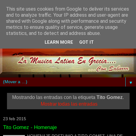
This site uses cookies from Google to deliver its services
and to analyze traffic. Your IP address and user-agent are
shared with Google along with performance and security
metrics to ensure quality of service, generate usage
statistics, and to detect and address abuse.
LEARN MORE
GOT IT
▼
Mostrando las entradas con la etiqueta
Tito Gomez
.
Mostrar todas las entradas
23 feb 2015
Tito Gomez - Homenaje
HOMENAJE POSTUMO A TITO GOMEZ ,UNA DE