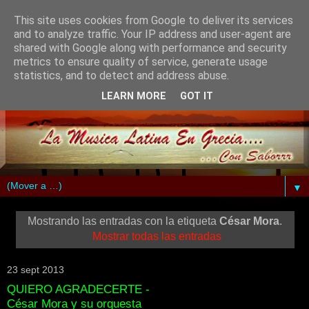
This site uses cookies from Google to deliver its services
and to analyze traffic. Your IP address and user-agent are
shared with Google along with performance and security
metrics to ensure quality of service, generate usage
statistics, and to detect and address abuse.
LEARN MORE
GOT IT
▼
Mostrando las entradas con la etiqueta
César Mora
.
Mostrar todas las entradas
23 sept 2013
QUIERO AGRADECERTE -
César Mora y su orquesta