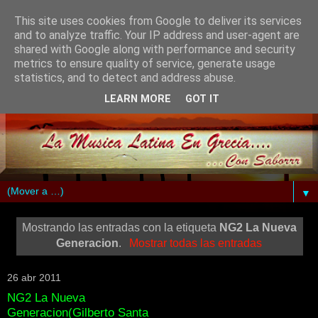
This site uses cookies from Google to deliver its services
and to analyze traffic. Your IP address and user-agent are
shared with Google along with performance and security
metrics to ensure quality of service, generate usage
statistics, and to detect and address abuse.
LEARN MORE
GOT IT
▼
Mostrando las entradas con la etiqueta
NG2 La Nueva
Generacion
.
Mostrar todas las entradas
26 abr 2011
NG2 La Nueva
Generacion(Gilberto Santa