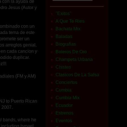
ca con la ayuda de
dro Jesus (Autor y
"Exitos"
A Que Te Ries
 combinado con un
Bachata Mix
Cada tema de este
Baladas
 promete ser un
Biografias
os arreglos genial,
o en cada cancion y
Boleros De Oro
odido duplicar.
Champeta Urbana
z!!!
Chistes
Clasicos De La Salsa
radiales (FM y AM)
Conciertos
Cumbia
Cumbia Mix
 NJ to Puerto Rican
Ecuador
n 2007.
Estrenos
al bands, where he
Eventos
s including Ismael