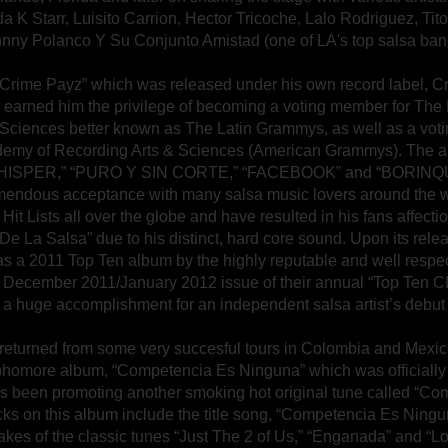
 K Starr, Luisito Carrion, Hector Tricoche, Lalo Rodriguez, Tit
nny Polanco Y Su Conjunto Amistad (one of LA's top salsa ban
 “Crime Payz” which was released under his own record label, 
 earned him the privilege of becoming a voting member for The
 Sciences better known as The Latin Grammys, as well as a vot
demy of Recording Arts & Sciences (American Grammys). The a
SPER,” “PURO Y SIN CORTE,” “FACEBOOK” and “BORINQUE
mendous acceptance with many salsa music lovers around the 
it Lists all over the globe and have resulted in his fans affect
De La Salsa” due to his distinct, hard core sound. Upon its rele
s a 2011 Top Ten album by the highly reputable and well respe
 December 2011/January 2012 issue of their annual “Top Ten CD
s a huge accomplishment for an independent salsa artist’s debut
 returned from some very succesful tours in Colombia and Mex
phomore album, “Competencia Es Ninguna” which was officially
s been promoting another smoking hot original tune called “Co
ks on this album include the title song, “Competencia Es Ningun
s of the classic tunes “Just The 2 of Us,” “Enganada” and “Lo