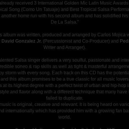
ready received 3 International Golden Mic Latin Music Awards 
ical Song (Como Un Tatuaje) and Best Tropical Salsa Perform
t another home run with his second album and has solidified his ti
De La Salsa.”
is album was written, produced and arranged by Carlos Mojica wi
r
David Gonzalez Jr.
(Percussionist and Co-Producer) and
Ped
Writer and Arranger).
lented Salsa singer delivers a very soulful, passionate and int
edible soneo & rap skills as well as tight & masterful arrangeme
y storm with every song. Each track on this CD has the potential 
 and this album promises to be a true classic for all music lover
 at its highest degree with a perfect twist of urban and hip-hop i
style and flavor along with a different technique that many have t
failed to duplicate.
usic is original, creative and relevant. It is being heard on vari
and internationally which has provided him with a growing fan ba
world.