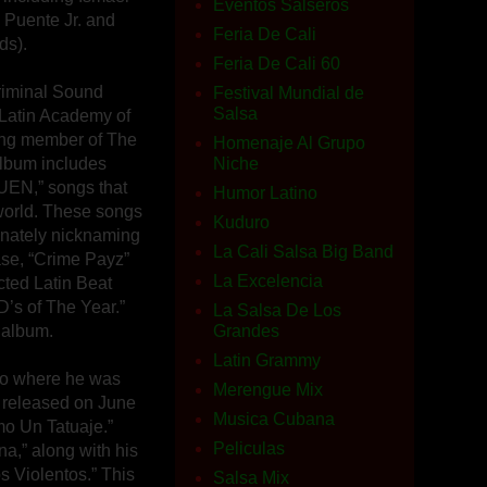
Eventos Salseros
o Puente Jr. and
Feria De Cali
ds).
Feria De Cali 60
Criminal Sound
Festival Mundial de
Salsa
 Latin Academy of
ing member of The
Homenaje Al Grupo
lbum includes
Niche
N,” songs that
Humor Latino
world. These songs
Kuduro
ionately nicknaming
La Cali Salsa Big Band
ase, “Crime Payz”
La Excelencia
cted Latin Beat
’s of The Year.”
La Salsa De Los
 album.
Grandes
Latin Grammy
ico where he was
Merengue Mix
 released on June
Musica Cubana
mo Un Tatuaje.”
Peliculas
a,” along with his
s Violentos.” This
Salsa Mix