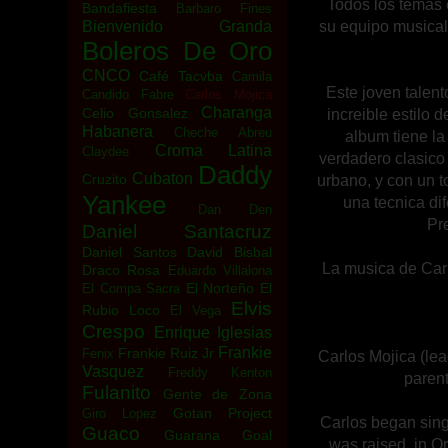
Todos los temas e
Bandafiesta
Barbaro Fines
su equipo musical
Bienvenido Granda
Boleros De Oro
CNCO
Café Tacvba
Camila
Este joven talen
Candido Fabre
Carlos Mojica
Charanga
Celio Gonsalez
increible estilo
Habanera
Cheche Abreu
album tiene la
Croma Latina
Claydee
verdadero clasico 
Daddy
Cubaton
Cruzito
urbano, y con un t
Yankee
una tecnica di
Dan Den
Pre
Daniel Santacruz
Daniel Santos
David Bisbal
La musica de Carl
Draco Rosa
Eduardo Villalona
El Norteño
El
El Compa Sacra
Elvis
Rubio Loco
El Vega
Crespo
Enrique Iglesias
Frankie
Frankie Ruiz Jr
Fenix
Carlos Mojica (lea
Vasquez
Freddy Kenton
parent
Fulanito
Gente de Zona
Gotan Project
Giro Lopez
Carlos began singi
Guaco
Guarana Goal
was raised, in Or