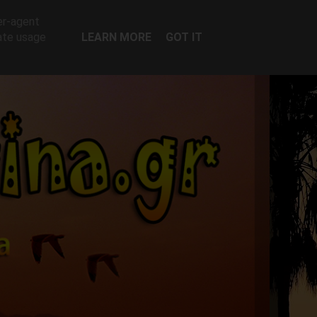
er-agent
rate usage
LEARN MORE
GOT IT