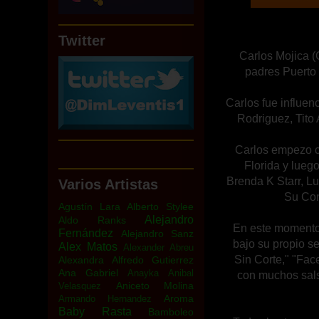
Twitter
Carlos Mojica (
padres Puerto 
Carlos fue influe
Rodriguez, Tito
Carlos empezo ca
Florida y lueg
Brenda K Starr, Lu
Varios Artistas
Su Con
Agustín Lara
Alberto Stylee
Alejandro
Aldo Ranks
En este momento,
Fernández
Alejandro Sanz
bajo su propio s
Alex Matos
Alexander Abreu
Sin Corte," "Fac
Alexandra
Alfredo Gutierrez
Ana Gabriel
Anayka
Anibal
con muchos sals
Aniceto Molina
Velasquez
Aroma
Armando Hernandez
Baby Rasta
Bamboleo