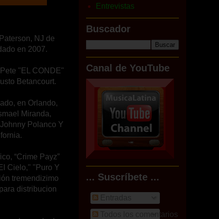
Entrevistas
Buscador
 Paterson, NJ de
undado en 2007.
Canal de YouTube
e, Pete "EL CONDE"
usto Betancourt.
iado, en Orlando,
Ismael Miranda,
 y Johnny Polanco Y
fornia.
ico, “Crime Payz”
l Cielo," "Puro Y
... Suscríbete ...
ción tremendizimo
ara distribucion
Entradas
Todos los comentarios