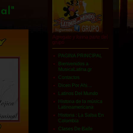
al"
Agregate y forma parte del
grupo
PAGINA PRINCIPAL
Bienvenidos a
MusicaLatina.gr
Contactos
Dicen Por Ahi....
Latinos Del Mundo
Historia de la música
Latinoamericana
Historia : La Salsa En
Colombia
Clases De Baile