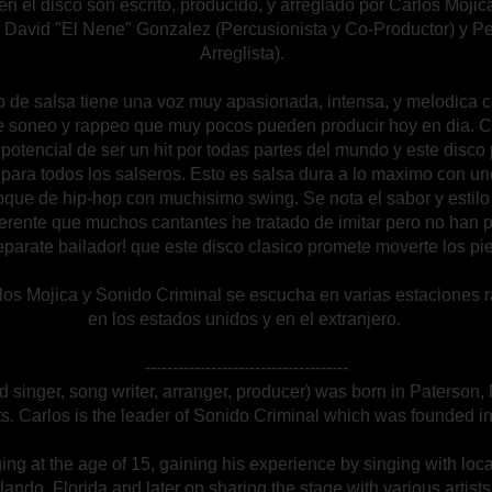
n el disco son escrito, producido, y arreglado por Carlos Moji
 David "El Nene" Gonzalez (Percusionista y Co-Productor) y Pe
Arreglista).
to de salsa tiene una voz muy apasionada, intensa, y melodica
 de soneo y rappeo que muy pocos pueden producir hoy en dia. 
 potencial de ser un hit por todas partes del mundo y este disco
para todos los salseros. Esto es salsa dura a lo maximo con un
oque de hip-hop con muchisimo swing. Se nota el sabor y estil
ferente que muchos cantantes he tratado de imitar pero no han p
parate bailador! que este disco clasico promete moverte los pie
os Mojica y Sonido Criminal se escucha en varias estaciones 
en los estados unidos y en el extranjero.
-------------------------------------
d singer, song writer, arranger, producer) was born in Paterson,
s. Carlos is the leader of Sonido Criminal which was founded i
ng at the age of 15, gaining his experience by singing with loc
lando, Florida and later on sharing the stage with various artist