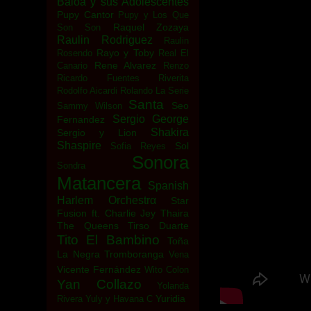
Baloa y sus Adolescentes
Pupy Cantor
Pupy y Los Que
Raquel Zozaya
Son Son
Raulin Rodriguez
Raulin
Rayo y Toby
Rosendo
Real El
Rene Alvarez
Canario
Renzo
Ricardo Fuentes
Riverita
Rodolfo Aicardi
Rolando La Serie
Santa
Seo
Sammy Wilson
Sergio George
Fernandez
Shakira
Sergio y Lion
Shaspire
Sol
Sofia Reyes
Sonora
Sondra
Matancera
Spanish
Harlem Orchestrα
Star
Fusion ft. Charlie Jey
Thaira
The Queens
Tirso Duarte
Tito El Bambino
Toña
La Negra
Tromboranga
Vena
Vicente Fernández
Wito Colon
Yan Collazo
Yolanda
Yuridia
Rivera
Yuly y Havana C