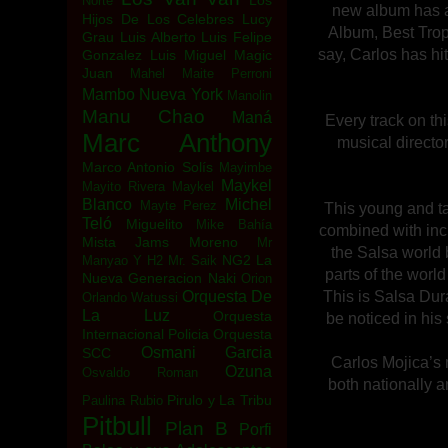
Los
Norte
new album has al
Hijos De Los Celebres
Lucy
Album, Best Trop
Grau
Luis Alberto
Luis Felipe
say, Carlos has hi
Gonzalez
Luis Miguel
Magic
Juan
Mahel
Maite Perroni
Mambo Nueva York
Manolin
Manu Chao
Maná
Every track on th
Marc Anthony
musical directo
Marco Antonio Solís
Mayimbe
Maykel
Mayito Rivera
Maykel
Blanco
Michel
Mayte Perez
This young and ta
Teló
Miguelito
Mike Bahía
combined with incr
Mista Jams
Moreno
Mr
the Salsa world b
NG2 La
Manyao Y H2
Mr. Saik
parts of the world
Nueva Generacion
Naki
Orion
This is Salsa Dura
Orquesta De
Orlando Watussi
La Luz
Orquesta
be noticed in his 
Internacional Policia
Orquesta
Osmani Garcia
SCC
Carlos Mojica’s m
Ozuna
Osvaldo Roman
both nationally 
Pirulo y La Tribu
Paulina Rubio
Pitbull
Plan B
Porfi