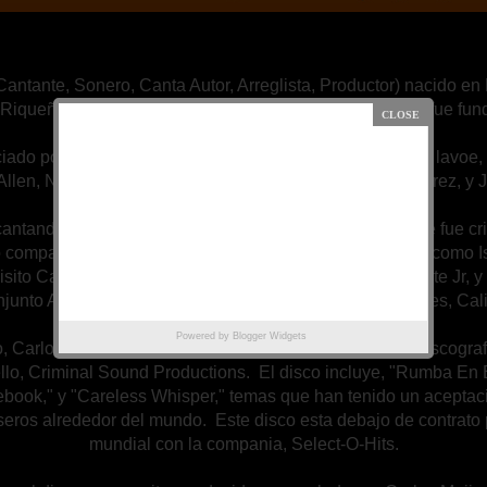
Cantante, Sonero, Canta Autor, Arreglista, Productor) nacido en
Riqueños. Carlos es el director de Sonido Criminal que fue f
nciado por catantes y soneros como Ismael Rivera, Hector lavo
 Allen, Nestor Sanchez, Ismael Quintana, Chamaco Ramirez, y J
ntando a los 15 años con varias bandas locales, donde fue cr
o compartiendo la tarima con varias artistas establesidos como 
isito Carrion, Hector Tricoche, Lalo Rodriquez, Tito Puente Jr,
junto Amistad una banda muy reconocida en Los Angeles, Cali
Powered by
Blogger Widgets
 Carlos Mojica tiene disponible su primer produccion discograf
ello, Criminal Sound Productions. El disco incluye, "Rumba En E
ebook," y "Careless Whisper," temas que han tenido un acepta
eros alrededor del mundo. Este disco esta debajo de contrato p
mundial con la compania, Select-O-Hits.