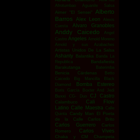
Afrotumbao
Aguanile Salsa
Alberto
Aimer "El Sensei"
Barros
Alex Leon
Alexis
Alvaro Granobles
Cuesta
Anddy Caicedo
Angel
Angeles
Castro
Arnold Moreno
Arnold y sus Azabaches
Artistas Unidos De La Salsa
Ashanty
Balantika
Banda La
Bandafiesta
Republica
Barakutanga
Baterimba
Benicia Cárdenas
Betto
Caicedo
Big Mancilla
Black
Bomba Estereo
Diamond
Boris García
Boxter And Jedi
CJ Castro
Buxxi
CG- Duo
Cali Flow
Calambuco
Latino
Calle Maestra
Calle
Candy Man El Poeta
Quinta
de la Calle
Carlos Brito
Carlos Guerrero
Carlos
Carlos Vives
Romero
Chaka y CM
Champeta