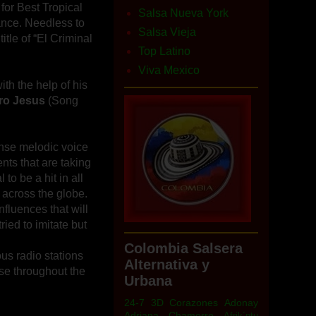
for Best Tropical
Salsa Nueva York
ance. Needless to
Salsa Vieja
tle of “El Criminal
Top Latino
Viva Mexico
th the help of his
ro Jesus
(Song
ense melodic voice
nts that are taking
to be a hit in all
s across the globe.
nfluences that will
ried to imitate but
Colombia Salsera
ous radio stations
Alternativa y
se throughout the
Urbana
24-7
3D Corazones
Adonay
Adriana Chamorro
Afrik´ntu