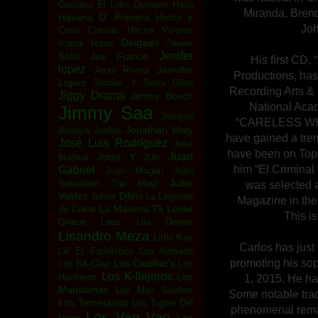
Gustavo El Loko Quintero
Haila
Miranda, Brenda
Havana D' Primera
Hector y
Joh
Cuso Cuevas
Héctor Viveros
Issac Delgado
Javier
Icarus
Jenifer
Solis
Jay Franco
His first CD,
lopez
Jennifer
Jenni Rivera
Productions, has
Lopez
Jhonier Y Nova Glow
Recording Arts &
Jiggy Drama
Jimmy Bosch
National Aca
Jimmy Saa
Joaquin
“CARELESS WHI
Jonathan Moly
Bedoya
Joelito
have gained a tre
José Luis Rodríguez
José
have been on Top H
Juan
Jotas Y Jun
Malhoa
him “El Criminal 
Gabriel
Juan Magan
Juan
Julito
Sebastian The Most
was selected a
Valdez
Junior DjMix
La Légende
Magazine in the
La Maxima 79
Leslie
de Dakar
This i
Grace
Leus
Lila Downs
Lisandro Meza
Little Key
Carlos has just
Llil El Fantástico
Los Andrade
promoting his so
Los Cadillac's
Los BK-Clan
Los
Los K-llejeros
Los
Hacheros
1, 2015. He ha
Mandamas
Los Mas Sueltos
Some notable trac
Los Temerarios
Los Tigres Del
phenomenal remake
Los Van Van