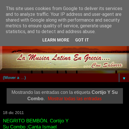
This site uses cookies from Google to deliver its services
and to analyze traffic. Your IP address and user-agent are
shared with Google along with performance and security
metrics to ensure quality of service, generate usage
statistics, and to detect and address abuse.
LEARN MORE
GOT IT
▼
Mostrando las entradas con la etiqueta
Cortijo Y Su
Combo
.
Mostrar todas las entradas
18 dic 2011
NEGRITO BEMBÓN. Cortijo Y
Su Combo :Canta Ismael