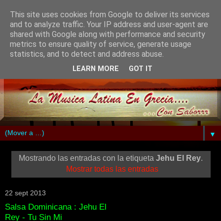
This site uses cookies from Google to deliver its services
and to analyze traffic. Your IP address and user-agent are
shared with Google along with performance and security
metrics to ensure quality of service, generate usage
statistics, and to detect and address abuse.
LEARN MORE
GOT IT
▼
Mostrando las entradas con la etiqueta
Jehu El Rey
.
Mostrar todas las entradas
22 sept 2013
Salsa Dominicana : Jehu El
Rey - Tu Sin Mi