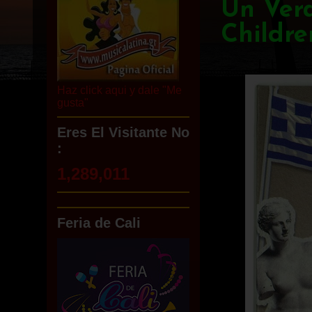
Un Vera
Childre
Haz click aqui y dale "Me
gusta"
Eres El Visitante No
:
1,289,011
Feria de Cali