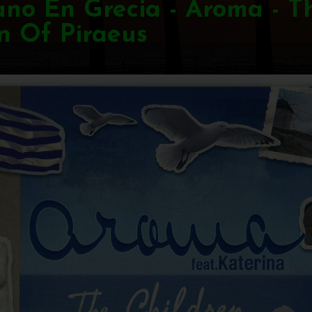
no En Grecia - Aroma - T
n Of Piraeus