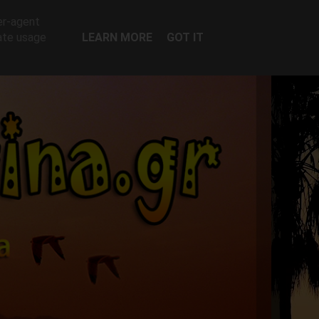
er-agent
rate usage
LEARN MORE
GOT IT