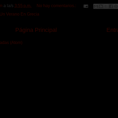
m
a la/s
3:55 p.m.
No hay comentarios.:
Un Verano En Grecia
Página Principal
Entr
radas (Atom)