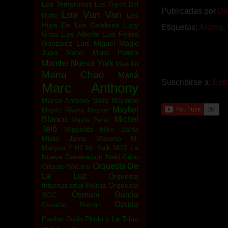
Los Temerarios
Los Tigres Del
Publicadas por
Di
Los Van Van
Los
Norte
Hijos De Los Celebres
Lucy
Etiquetas:
Aroma
,
Grau
Luis Alberto
Luis Felipe
Gonzalez
Luis Miguel
Magic
Juan
Mahel
Maite Perroni
Mambo Nueva York
Manolin
Manu Chao
Maná
Suscribirse a:
Ent
Marc Anthony
Marco Antonio Solís
Mayimbe
Maykel
Mayito Rivera
Maykel
Blanco
Michel
Mayte Perez
Teló
Miguelito
Mike Bahía
Mista Jams
Moreno
Mr
NG2 La
Manyao Y H2
Mr. Saik
Nueva Generacion
Naki
Orion
Orquesta De
Orlando Watussi
La Luz
Orquesta
Internacional Policia
Orquesta
Osmani Garcia
SCC
Ozuna
Osvaldo Roman
Pirulo y La Tribu
Paulina Rubio