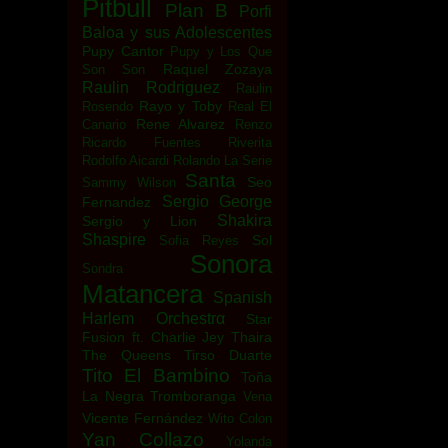
Pitbull
Plan B
Porfi
Baloa y sus Adolescentes
Pupy Cantor
Pupy y Los Que
Raquel Zozaya
Son Son
Raulin Rodriguez
Raulin
Rayo y Toby
Rosendo
Real El
Rene Alvarez
Canario
Renzo
Ricardo Fuentes
Riverita
Rodolfo Aicardi
Rolando La Serie
Santa
Seo
Sammy Wilson
Sergio George
Fernandez
Shakira
Sergio y Lion
Shaspire
Sol
Sofia Reyes
Sonora
Sondra
Matancera
Spanish
Harlem Orchestrα
Star
Fusion ft. Charlie Jey
Thaira
The Queens
Tirso Duarte
Tito El Bambino
Toña
La Negra
Tromboranga
Vena
Vicente Fernández
Wito Colon
Yan Collazo
Yolanda