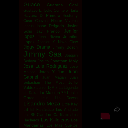
Guaco
Guarana Goal
Gustavo El Loko Quintero
Haila
Havana D' Primera
Hector y
Cuso Cuevas
Héctor Viveros
Issac Delgado
Javier
Icarus
Jenifer
Solis
Jay Franco
lopez
Jennifer
Jenni Rivera
Lopez
Jhonier Y Nova Glow
Jiggy Drama
Jimmy Bosch
Jimmy Saa
Joaquin
Jonathan Moly
Bedoya
Joelito
José Luis Rodríguez
José
Juan
Jotas Y Jun
Malhoa
Gabriel
Juan Magan
Juan
Julito
Sebastian The Most
Valdez
Junior DjMix
La Légende
La Maxima 79
Leslie
de Dakar
Grace
Leus
Lila Downs
Lisandro Meza
Little Key
Llil El Fantástico
Los Andrade
Los Cadillac's
Los BK-Clan
Los
Los K-llejeros
Los
Hacheros
Mandamas
Los Mas Sueltos