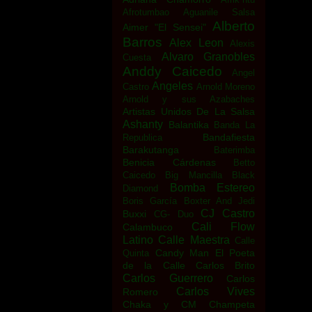
Afrotumbao
Aguanile Salsa
Alberto
Aimer "El Sensei"
Barros
Alex Leon
Alexis
Alvaro Granobles
Cuesta
Anddy Caicedo
Angel
Angeles
Castro
Arnold Moreno
Arnold y sus Azabaches
Artistas Unidos De La Salsa
Ashanty
Balantika
Banda La
Bandafiesta
Republica
Barakutanga
Baterimba
Benicia Cárdenas
Betto
Caicedo
Big Mancilla
Black
Bomba Estereo
Diamond
Boris García
Boxter And Jedi
CJ Castro
Buxxi
CG- Duo
Cali Flow
Calambuco
Latino
Calle Maestra
Calle
Candy Man El Poeta
Quinta
de la Calle
Carlos Brito
Carlos Guerrero
Carlos
Carlos Vives
Romero
Chaka y CM
Champeta