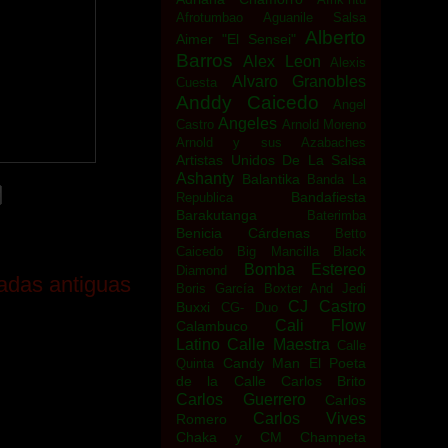
Afrotumbao
Aguanile Salsa
Alberto
Aimer "El Sensei"
Barros
Alex Leon
Alexis
Alvaro Granobles
Cuesta
Anddy Caicedo
Angel
Angeles
Castro
Arnold Moreno
Arnold y sus Azabaches
Artistas Unidos De La Salsa
Ashanty
Balantika
Banda La
Bandafiesta
Republica
Barakutanga
Baterimba
Benicia Cárdenas
Betto
Caicedo
Big Mancilla
Black
Bomba Estereo
Diamond
adas antiguas
Boris García
Boxter And Jedi
CJ Castro
Buxxi
CG- Duo
Cali Flow
Calambuco
Latino
Calle Maestra
Calle
Candy Man El Poeta
Quinta
de la Calle
Carlos Brito
Carlos Guerrero
Carlos
Carlos Vives
Romero
Chaka y CM
Champeta