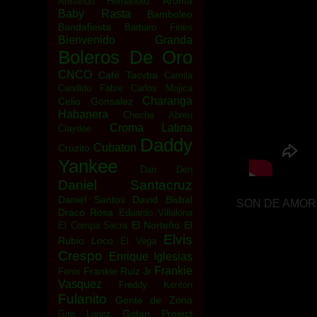
Aroma
Armando Hernandez
Baby Rasta
Bamboleo
Bandafiesta
Barbaro Fines
Bienvenido Granda
Boleros De Oro
CNCO
Café Tacvba
Camila
Candido Fabre
Carlos Mojica
Charanga
Celio Gonsalez
Habanera
Cheche Abreu
Croma Latina
Claydee
Daddy
Cubaton
Cruzito
Yankee
Dan Den
Daniel Santacruz
Daniel Santos
David Bisbal
SON DE AMORES e
Draco Rosa
Eduardo Villalona
El Norteño
El
El Compa Sacra
Elvis
Rubio Loco
El Vega
Crespo
Enrique Iglesias
Frankie
Frankie Ruiz Jr
Fenix
Vasquez
Freddy Kenton
Fulanito
Gente de Zona
Gotan Project
Giro Lopez