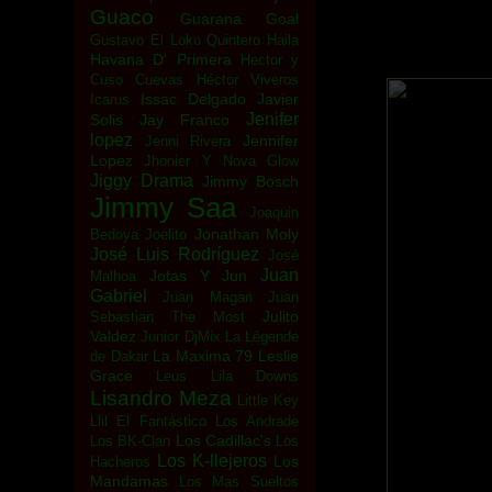
Guaco
Guarana Goal
Gustavo El Loko Quintero
Haila
Havana D' Primera
Hector y
Cuso Cuevas
Héctor Viveros
Issac Delgado
Javier
Icarus
Jenifer
Solis
Jay Franco
lopez
Jennifer
Jenni Rivera
Lopez
Jhonier Y Nova Glow
Jiggy Drama
Jimmy Bosch
Jimmy Saa
Joaquin
Jonathan Moly
Bedoya
Joelito
José Luis Rodríguez
José
Juan
Jotas Y Jun
Malhoa
Gabriel
Juan Magan
Juan
Julito
Sebastian The Most
Valdez
Junior DjMix
La Légende
La Maxima 79
Leslie
de Dakar
Grace
Leus
Lila Downs
Lisandro Meza
Little Key
Llil El Fantástico
Los Andrade
Los Cadillac's
Los BK-Clan
Los
Los K-llejeros
Los
Hacheros
Mandamas
Los Mas Sueltos