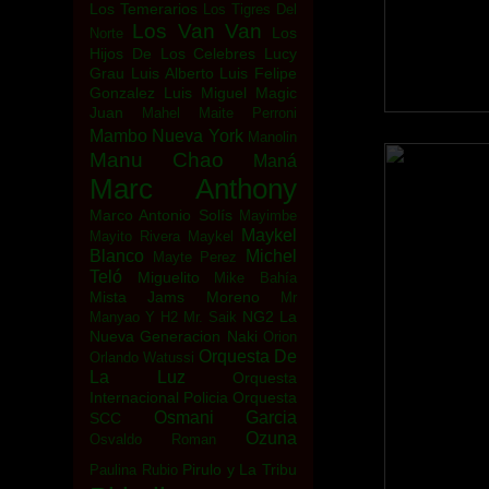
Los Temerarios
Los Tigres Del
Los Van Van
Los
Norte
Hijos De Los Celebres
Lucy
Grau
Luis Alberto
Luis Felipe
Gonzalez
Luis Miguel
Magic
Juan
Mahel
Maite Perroni
Mambo Nueva York
Manolin
Manu Chao
Maná
Marc Anthony
Marco Antonio Solís
Mayimbe
Maykel
Mayito Rivera
Maykel
Blanco
Michel
Mayte Perez
Teló
Miguelito
Mike Bahía
Mista Jams
Moreno
Mr
NG2 La
Manyao Y H2
Mr. Saik
Nueva Generacion
Naki
Orion
Orquesta De
Orlando Watussi
La Luz
Orquesta
Internacional Policia
Orquesta
Osmani Garcia
SCC
Ozuna
Osvaldo Roman
Pirulo y La Tribu
Paulina Rubio