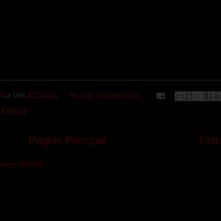
m
a la/s
9:15 p.m.
No hay comentarios.:
 Amores
Página Principal
Entr
radas (Atom)