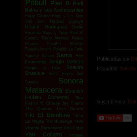
Pitbull
Plan B
Porfi
Baloa y sus Adolescentes
Pupy Cantor
Pupy y Los Que
Raquel Zozaya
Son Son
Raulin Rodriguez
Raulin
Rayo y Toby
Rosendo
Real El
Rene Alvarez
Canario
Renzo
Ricardo Fuentes
Riverita
Rodolfo Aicardi
Rolando La Serie
Santa
Seo
Sammy Wilson
Publicadas por
Di
Sergio George
Fernandez
Shakira
Sergio y Lion
Etiquetas:
Son De
Shaspire
Sol
Sofia Reyes
Sonora
Sondra
Matancera
Spanish
Harlem Orchestrα
Star
Suscribirse a:
Ent
Fusion ft. Charlie Jey
Thaira
The Queens
Tirso Duarte
Tito El Bambino
Toña
La Negra
Tromboranga
Vena
Vicente Fernández
Wito Colon
Yan Collazo
Yolanda