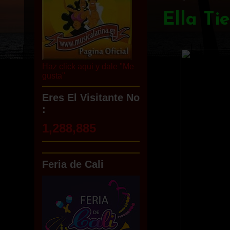
Ella Ti
Haz click aqui y dale "Me
gusta"
Eres El Visitante No
:
1,288,885
Feria de Cali