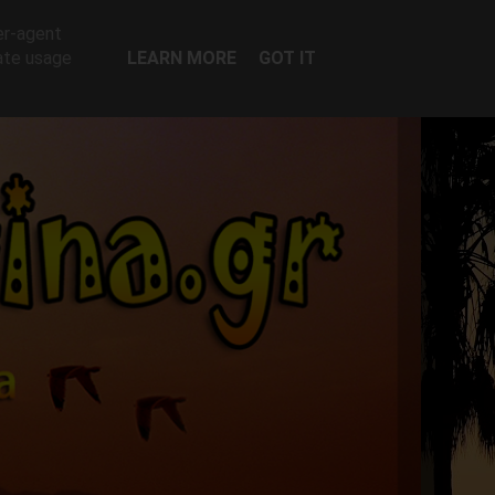
er-agent
rate usage
LEARN MORE
GOT IT