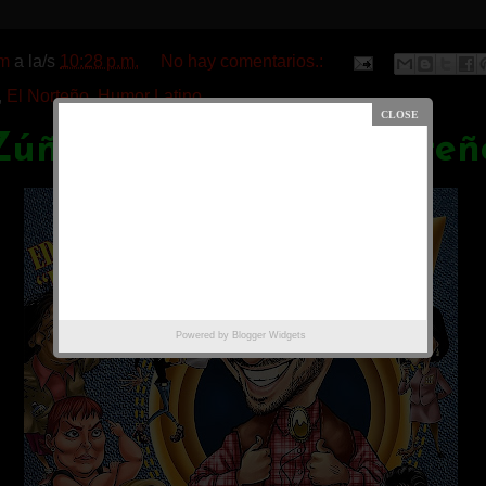
m
a la/s
10:28 p.m.
No hay comentarios.:
,
El Norteño
,
Humor Latino
úñiga-Chistes del Norteñ
Powered by
Blogger Widgets