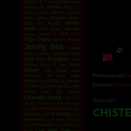
Gustavo El Loko Quintero
Haila
Havana D' Primera
Hector y
Cuso Cuevas
Héctor Viveros
Issac Delgado
Javier
Icarus
Jenifer
Solis
Jay Franco
lopez
Jennifer
Jenni Rivera
Lopez
Jhonier Y Nova Glow
Jiggy Drama
Jimmy Bosch
Jimmy Saa
Joaquin
Jonathan Moly
Bedoya
Joelito
José Luis Rodríguez
José
Juan
Jotas Y Jun
Malhoa
Gabriel
Juan Magan
Juan
Julito
Publicadas por
Di
Sebastian The Most
Valdez
Junior DjMix
La Légende
Etiquetas:
Chistes
La Maxima 79
Leslie
de Dakar
Grace
Leus
Lila Downs
Lisandro Meza
Little Key
25 mar 2012
Llil El Fantástico
Los Andrade
Los Cadillac's
Los BK-Clan
Los
CHIST
Los K-llejeros
Los
Hacheros
Mandamas
Los Mas Sueltos
Los Temerarios
Los Tigres Del
Los Van Van