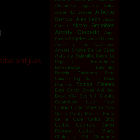
Afrotumbao
Aguanile Salsa
Alberto
Aimer "El Sensei"
Barros
Alex Leon
Alexis
Alvaro Granobles
Cuesta
Anddy Caicedo
Angel
Angeles
Castro
Arnold Moreno
Arnold y sus Azabaches
Artistas Unidos De La Salsa
Ashanty
Balantika
Banda La
adas antiguas
Bandafiesta
Republica
Barakutanga
Baterimba
Benicia Cárdenas
Betto
Caicedo
Big Mancilla
Black
Bomba Estereo
Diamond
Boris García
Boxter And Jedi
CJ Castro
Buxxi
CG- Duo
Cali Flow
Calambuco
Latino
Calle Maestra
Calle
Candy Man El Poeta
Quinta
de la Calle
Carlos Brito
Carlos Guerrero
Carlos
Carlos Vives
Romero
Chaka y CM
Champeta