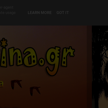
er-agent
rate usage
LEARN MORE
GOT IT