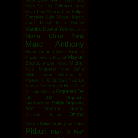
Los
Norte
Hijos De Los Celebres
Lucy
Grau
Luis Alberto
Luis Felipe
Gonzalez
Luis Miguel
Magic
Juan
Mahel
Maite Perroni
Mambo Nueva York
Manolin
Manu Chao
Maná
Marc Anthony
Marco Antonio Solís
Mayimbe
Maykel
Mayito Rivera
Maykel
Blanco
Michel
Mayte Perez
Teló
Miguelito
Mike Bahía
Mista Jams
Moreno
Mr
NG2 La
Manyao Y H2
Mr. Saik
Nueva Generacion
Naki
Orion
Orquesta De
Orlando Watussi
La Luz
Orquesta
Internacional Policia
Orquesta
Osmani Garcia
SCC
Ozuna
Osvaldo Roman
Pirulo y La Tribu
Paulina Rubio
Pitbull
Plan B
Porfi