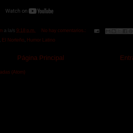
m
a la/s
9:18 p.m.
No hay comentarios.:
,
El Norteño
,
Humor Latino
Página Principal
Entr
radas (Atom)