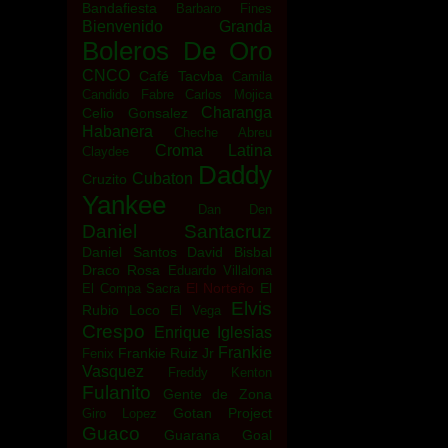
Bandafiesta
Barbaro Fines
Bienvenido Granda
Boleros De Oro
CNCO
Café Tacvba
Camila
Candido Fabre
Carlos Mojica
Charanga
Celio Gonsalez
Habanera
Cheche Abreu
Croma Latina
Claydee
Daddy
Cubaton
Cruzito
Yankee
Dan Den
Daniel Santacruz
Daniel Santos
David Bisbal
Draco Rosa
Eduardo Villalona
El Norteño
El
El Compa Sacra
Elvis
Rubio Loco
El Vega
Crespo
Enrique Iglesias
Frankie
Frankie Ruiz Jr
Fenix
Vasquez
Freddy Kenton
Fulanito
Gente de Zona
Gotan Project
Giro Lopez
Guaco
Guarana Goal