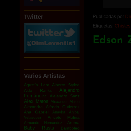
Twitter
Publicadas por
Di
Etiquetas:
Chistes
Edson Z
Varios Artistas
Agustín Lara
Alberto Stylee
Alejandro
Aldo Ranks
Fernández
Alejandro Sanz
Alex Matos
Alexander Abreu
Alexandra
Alfredo Gutierrez
Ana Gabriel
Anayka
Anibal
Aniceto Molina
Velasquez
Aroma
Armando Hernandez
Baby Rasta
Bamboleo