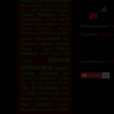
Baloa y sus Adolescentes
Pupy Cantor
Pupy y Los Que
Raquel Zozaya
Son Son
Raulin Rodriguez
Raulin
Rayo y Toby
Rosendo
Real El
Rene Alvarez
Canario
Renzo
Publicadas por
Di
Ricardo Fuentes
Riverita
Rodolfo Aicardi
Rolando La Serie
Etiquetas:
Chistes
Santa
Seo
Sammy Wilson
Sergio George
Fernandez
Shakira
Sergio y Lion
Shaspire
Sol
Sofia Reyes
Sonora
Sondra
Suscribirse a:
Ent
Matancera
Spanish
Harlem Orchestrα
Star
Fusion ft. Charlie Jey
Thaira
The Queens
Tirso Duarte
Tito El Bambino
Toña
La Negra
Tromboranga
Vena
Vicente Fernández
Wito Colon
Yan Collazo
Yolanda
Yuridia
Rivera
Yuly y Havana C