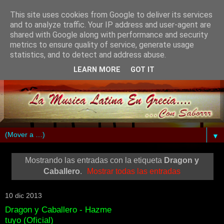
This site uses cookies from Google to deliver its services
and to analyze traffic. Your IP address and user-agent are
shared with Google along with performance and security
metrics to ensure quality of service, generate usage
statistics, and to detect and address abuse.
LEARN MORE
GOT IT
▼
Mostrando las entradas con la etiqueta
Dragon y
Caballero
.
Mostrar todas las entradas
10 dic 2013
Dragon y Caballero - Hazme
tuyo (Oficial)