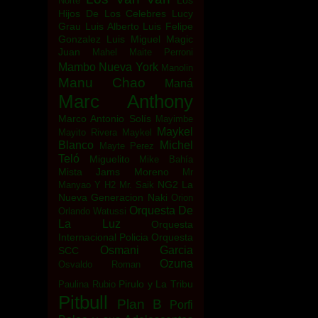
Los
Norte
Hijos De Los Celebres
Lucy
Grau
Luis Alberto
Luis Felipe
Gonzalez
Luis Miguel
Magic
Juan
Mahel
Maite Perroni
Mambo Nueva York
Manolin
Manu Chao
Maná
Marc Anthony
Marco Antonio Solís
Mayimbe
Maykel
Mayito Rivera
Maykel
Blanco
Michel
Mayte Perez
Teló
Miguelito
Mike Bahía
Mista Jams
Moreno
Mr
NG2 La
Manyao Y H2
Mr. Saik
Nueva Generacion
Naki
Orion
Orquesta De
Orlando Watussi
La Luz
Orquesta
Internacional Policia
Orquesta
Osmani Garcia
SCC
Ozuna
Osvaldo Roman
Pirulo y La Tribu
Paulina Rubio
Pitbull
Plan B
Porfi