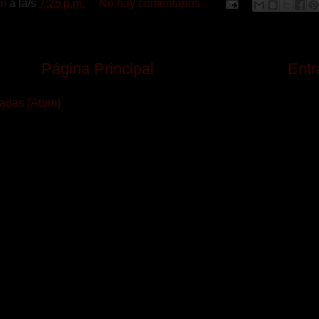
m
a la/s
7:25 p.m.
No hay comentarios.:
Página Principal
Entr
radas (Atom)