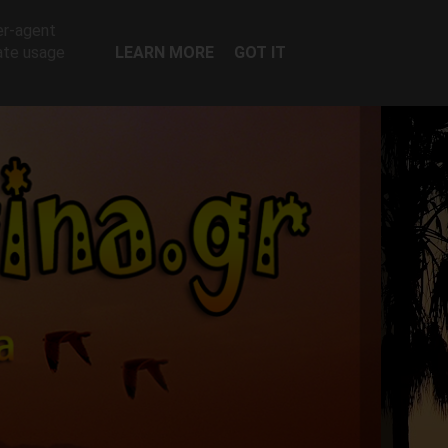
er-agent
rate usage
LEARN MORE
GOT IT