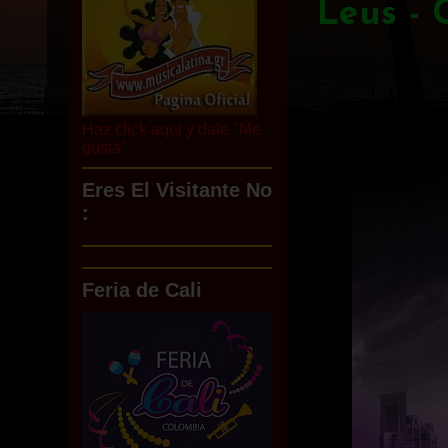
Leus - 
Haz click aqui y dale "Me
gusta"
Eres El Visitante No
:
Feria de Cali