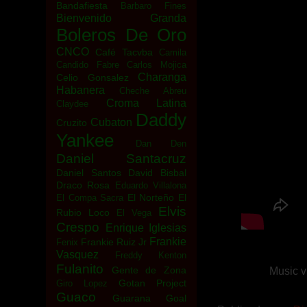
Bandafiesta
Barbaro Fines
Bienvenido Granda
Boleros De Oro
CNCO
Café Tacvba
Camila
Candido Fabre
Carlos Mojica
Charanga
Celio Gonsalez
Habanera
Cheche Abreu
Croma Latina
Claydee
Daddy
Cubaton
Cruzito
Yankee
Dan Den
Daniel Santacruz
Daniel Santos
David Bisbal
Draco Rosa
Eduardo Villalona
El Norteño
El
El Compa Sacra
Elvis
Rubio Loco
El Vega
Crespo
Enrique Iglesias
Frankie
Frankie Ruiz Jr
Fenix
Vasquez
Freddy Kenton
Fulanito
Gente de Zona
Music v
Gotan Project
Giro Lopez
Guaco
Guarana Goal