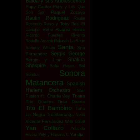
Baloa y sus Adolescentes
Pupy Cantor
Pupy y Los Que
Raquel Zozaya
Son Son
Raulin Rodriguez
Raulin
Rayo y Toby
Rosendo
Real El
Rene Alvarez
Canario
Renzo
Ricardo Fuentes
Riverita
Rodolfo Aicardi
Rolando La Serie
Santa
Seo
Sammy Wilson
Sergio George
Fernandez
Shakira
Sergio y Lion
Shaspire
Sol
Sofia Reyes
Sonora
Sondra
Matancera
Spanish
Harlem Orchestrα
Star
Fusion ft. Charlie Jey
Thaira
The Queens
Tirso Duarte
Tito El Bambino
Toña
La Negra
Tromboranga
Vena
Vicente Fernández
Wito Colon
Yan Collazo
Yolanda
Yuridia
Rivera
Yuly y Havana C