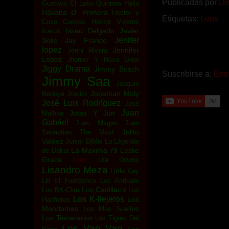
Publicadas por
Di
Gustavo El Loko Quintero
Haila
Havana D' Primera
Hector y
Etiquetas:
Leus
Cuso Cuevas
Héctor Viveros
Issac Delgado
Javier
Icarus
Jenifer
Solis
Jay Franco
lopez
Jennifer
Jenni Rivera
Lopez
Jhonier Y Nova Glow
Jiggy Drama
Jimmy Bosch
Suscribirse a:
Ent
Jimmy Saa
Joaquin
Jonathan Moly
Bedoya
Joelito
José Luis Rodríguez
José
Juan
Jotas Y Jun
Malhoa
Gabriel
Juan Magan
Juan
Julito
Sebastian The Most
Valdez
Junior DjMix
La Légende
La Maxima 79
Leslie
de Dakar
Grace
Leus
Lila Downs
Lisandro Meza
Little Key
Llil El Fantástico
Los Andrade
Los Cadillac's
Los BK-Clan
Los
Los K-llejeros
Los
Hacheros
Mandamas
Los Mas Sueltos
Los Temerarios
Los Tigres Del
Los Van Van