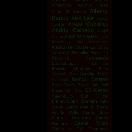
Afrotumbao
Aguanile Salsa
Alberto
Aimer "El Sensei"
Barros
Alex Leon
Alexis
Alvaro Granobles
Cuesta
Anddy Caicedo
Angel
Angeles
Castro
Arnold Moreno
Arnold y sus Azabaches
Artistas Unidos De La Salsa
Ashanty
Balantika
Banda La
Bandafiesta
Republica
Barakutanga
Baterimba
Benicia Cárdenas
Betto
Caicedo
Big Mancilla
Black
Bomba Estereo
Diamond
Boris García
Boxter And Jedi
CJ Castro
Buxxi
CG- Duo
Cali Flow
Calambuco
Latino
Calle Maestra
Calle
Candy Man El Poeta
Quinta
de la Calle
Carlos Brito
Carlos Guerrero
Carlos
Carlos Vives
Romero
Chaka y CM
Champeta