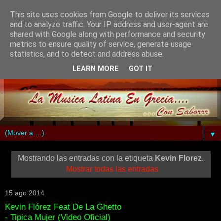
This site uses cookies from Google to deliver its services
and to analyze traffic. Your IP address and user-agent are
shared with Google along with performance and security
metrics to ensure quality of service, generate usage
statistics, and to detect and address abuse.
LEARN MORE
GOT IT
▼
Mostrando las entradas con la etiqueta
Kevin Florez
.
Mostrar todas las entradas
15 ago 2014
Kevin Flórez Feat De La Ghetto
- Tipica Mujer (Video Oficial)