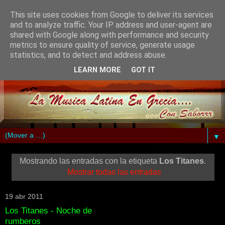
This site uses cookies from Google to deliver its services
and to analyze traffic. Your IP address and user-agent are
shared with Google along with performance and security
metrics to ensure quality of service, generate usage
statistics, and to detect and address abuse.
LEARN MORE
GOT IT
▼
Mostrando las entradas con la etiqueta
Los Titanes
.
Mostrar todas las entradas
19 abr 2011
Los Titanes - Noche de
rumberos