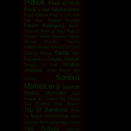
Pitbull
Plan B
Porfi
Baloa y sus Adolescentes
Pupy Cantor
Pupy y Los Que
Raquel Zozaya
Son Son
Raulin Rodriguez
Raulin
Rayo y Toby
Rosendo
Real El
Rene Alvarez
Canario
Renzo
Ricardo Fuentes
Riverita
Rodolfo Aicardi
Rolando La Serie
Santa
Seo
Sammy Wilson
Sergio George
Fernandez
Shakira
Sergio y Lion
Shaspire
Sol
Sofia Reyes
Sonora
Sondra
Matancera
Spanish
Harlem Orchestrα
Star
Fusion ft. Charlie Jey
Thaira
The Queens
Tirso Duarte
Tito El Bambino
Toña
La Negra
Tromboranga
Vena
Vicente Fernández
Wito Colon
Yan Collazo
Yolanda