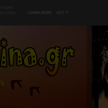
er-agent
rate usage
LEARN MORE
GOT IT