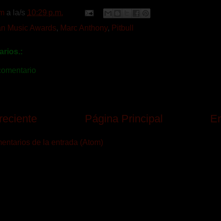
m
a la/s
10:29 p.m.
n Music Awards
,
Marc Anthony
,
Pitbull
rios.:
comentario
reciente
Página Principal
En
ntarios de la entrada (Atom)