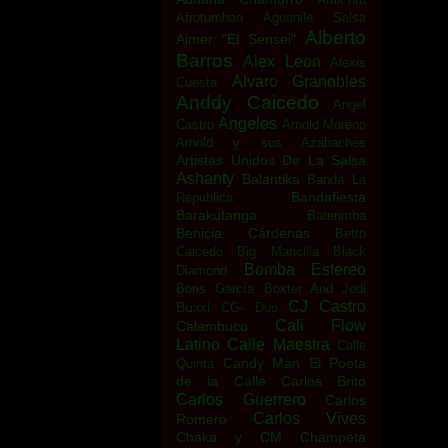
Afrotumbao
Aguanile Salsa
Alberto
Aimer "El Sensei"
Barros
Alex Leon
Alexis
Alvaro Granobles
Cuesta
Anddy Caicedo
Angel
Angeles
Castro
Arnold Moreno
Arnold y sus Azabaches
Artistas Unidos De La Salsa
Ashanty
Balantika
Banda La
Bandafiesta
Republica
Barakutanga
Baterimba
Benicia Cárdenas
Betto
Caicedo
Big Mancilla
Black
Bomba Estereo
Diamond
Boris García
Boxter And Jedi
CJ Castro
Buxxi
CG- Duo
Cali Flow
Calambuco
Latino
Calle Maestra
Calle
Candy Man El Poeta
Quinta
de la Calle
Carlos Brito
Carlos Guerrero
Carlos
Carlos Vives
Romero
Chaka y CM
Champeta