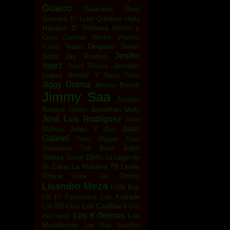
Guaco
Guarana Goal
Gustavo El Loko Quintero
Haila
Havana D' Primera
Hector y
Cuso Cuevas
Héctor Viveros
Issac Delgado
Javier
Icarus
Jenifer
Solis
Jay Franco
lopez
Jennifer
Jenni Rivera
Lopez
Jhonier Y Nova Glow
Jiggy Drama
Jimmy Bosch
Jimmy Saa
Joaquin
Jonathan Moly
Bedoya
Joelito
José Luis Rodríguez
José
Juan
Jotas Y Jun
Malhoa
Gabriel
Juan Magan
Juan
Julito
Sebastian The Most
Valdez
Junior DjMix
La Légende
La Maxima 79
Leslie
de Dakar
Grace
Leus
Lila Downs
Lisandro Meza
Little Key
Llil El Fantástico
Los Andrade
Los Cadillac's
Los BK-Clan
Los
Los K-llejeros
Los
Hacheros
Mandamas
Los Mas Sueltos