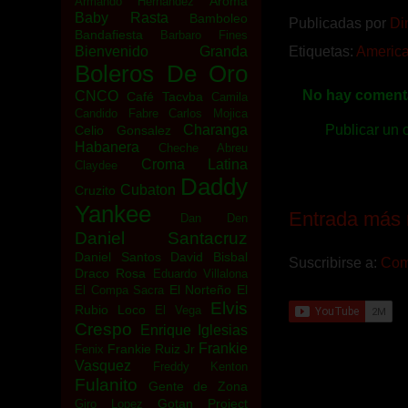
Aroma
Armando Hernandez
Baby Rasta
Bamboleo
Publicadas por
Di
Bandafiesta
Barbaro Fines
Bienvenido Granda
Etiquetas:
America
Boleros De Oro
No hay comenta
CNCO
Café Tacvba
Camila
Candido Fabre
Carlos Mojica
Charanga
Publicar un 
Celio Gonsalez
Habanera
Cheche Abreu
Croma Latina
Claydee
Daddy
Cubaton
Cruzito
Yankee
Entrada más 
Dan Den
Daniel Santacruz
Daniel Santos
David Bisbal
Suscribirse a:
Come
Draco Rosa
Eduardo Villalona
El Norteño
El
El Compa Sacra
Elvis
Rubio Loco
El Vega
Crespo
Enrique Iglesias
Frankie
Frankie Ruiz Jr
Fenix
Vasquez
Freddy Kenton
Fulanito
Gente de Zona
Gotan Project
Giro Lopez