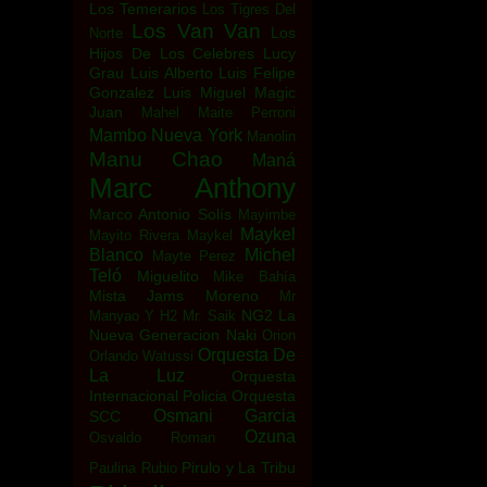
Los Temerarios
Los Tigres Del
Los Van Van
Los
Norte
Hijos De Los Celebres
Lucy
Grau
Luis Alberto
Luis Felipe
Gonzalez
Luis Miguel
Magic
Juan
Mahel
Maite Perroni
Mambo Nueva York
Manolin
Manu Chao
Maná
Marc Anthony
Marco Antonio Solís
Mayimbe
Maykel
Mayito Rivera
Maykel
Blanco
Michel
Mayte Perez
Teló
Miguelito
Mike Bahía
Mista Jams
Moreno
Mr
NG2 La
Manyao Y H2
Mr. Saik
Nueva Generacion
Naki
Orion
Orquesta De
Orlando Watussi
La Luz
Orquesta
Internacional Policia
Orquesta
Osmani Garcia
SCC
Ozuna
Osvaldo Roman
Pirulo y La Tribu
Paulina Rubio