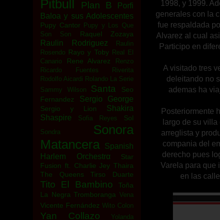
Pitbull
1998, y 1999. Ad
Plan B
Porfi
generales con la 
Baloa y sus Adolescentes
fue respaldada por
Pupy Cantor
Pupy y Los Que
Raquel Zozaya
Son Son
Alvarez al cual as
Raulin Rodriguez
Raulin
Participo en dife
Rayo y Toby
Rosendo
Real El
Rene Alvarez
Canario
Renzo
A visitado tres 
Ricardo Fuentes
Riverita
deleitando no s
Rodolfo Aicardi
Rolando La Serie
Santa
Seo
ademas ha via
Sammy Wilson
Sergio George
Fernandez
Shakira
Sergio y Lion
Posteriormente h
Shaspire
Sol
Sofia Reyes
largo de su vill
Sonora
Sondra
arreglista y pro
Matancera
compania del em
Spanish
derecho pues log
Harlem Orchestrα
Star
Varela para que 
Fusion ft. Charlie Jey
Thaira
The Queens
Tirso Duarte
en las call
Tito El Bambino
Toña
La Negra
Tromboranga
Vena
Vicente Fernández
Wito Colon
Yan Collazo
Yolanda