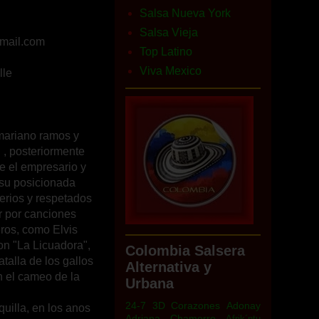
Salsa Nueva York
Salsa Vieja
tmail.com
Top Latino
Viva Mexico
lle
mariano ramos y
 posteriormente
 el empresario y
 su posicionada
erios y respetados
ar por canciones
eros, como Elvis
n "La Licuadora",
Colombia Salsera
talla de los gallos
Alternativa y
n el cameo de la
Urbana
24-7
3D Corazones
Adonay
uilla, en los anos
Adriana Chamorro
Afrik´ntu