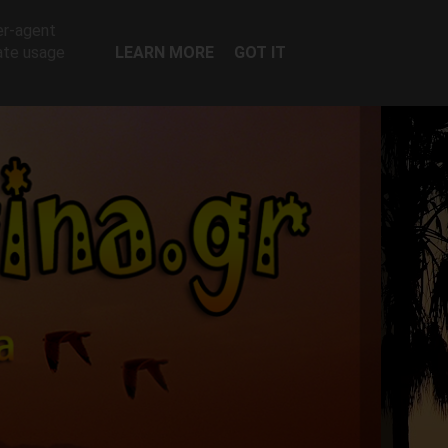
er-agent
rate usage
LEARN MORE
GOT IT