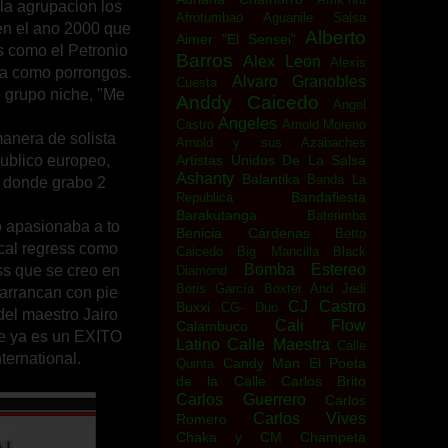
la agrupacion los
Afrotumbao
Aguanile Salsa
en el ano 2000 que
Alberto
Aimer "El Sensei"
es como el Petronio
Barros
Alex Leon
Alexis
ida como porrongos.
Alvaro Granobles
Cuesta
e grupo niche, "Me
Anddy Caicedo
Angel
Angeles
Castro
Arnold Moreno
manera de solista
Arnold y sus Azabaches
publico europeo,
Artistas Unidos De La Salsa
Ashanty
Balantika
Banda La
 donde grabo 2
Bandafiesta
Republica
Barakutanga
Baterimba
o apasionaba a to
Benicia Cárdenas
Betto
ical regress como
Caicedo
Big Mancilla
Black
Bomba Estereo
ss que se creo en
Diamond
Boris García
Boxter And Jedi
arrancan con pie
CJ Castro
Buxxi
CG- Duo
del maestro Jairo
Cali Flow
Calambuco
ue ya es un EXITO
Latino
Calle Maestra
Calle
ternational.
Candy Man El Poeta
Quinta
de la Calle
Carlos Brito
Carlos Guerrero
Carlos
Carlos Vives
Romero
Chaka y CM
Champeta