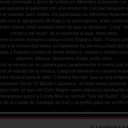
emas nominado a disco de la feria en diferentes ocasiones con 
cual ganaron el galardon con una version de Cali pachanguero 
 el maestro Jairo Varela. Ha participado en diferentes festival
istio con la agrupacion Mr klaje y su porronguera, antes conoc
rentes videos como invitado entre los que se destacan "Lung" d
comas o me dejas" de la orquesta la fuga, entro otros.
veces la union europea a paises como Espana, Italic, Francis a 
olo a la comunidad latina, su repertorio ha silo escuchado por 
jado a Estados Unidos de Norte America, republics dominicana
albumes, Mexico, Venezuela, Aruba, entre otros.
izo un receso en su camera para complementar el sueno que t
a con el estudio de la musica. Luego de terminar su camera mus
ductor musical para el sello "Criminal Record" que es una empre
presario Jhony "El Mulato Casanova", en este nuevo proyecto 
ran hater un duo con Elvis Magno quien obtuvo la aprobacion 
interpretase junco a Candy Man la cancion "Soy del Barrio". Q
es de la ciudad de Santiago de Cali y se perfila para ser un Hit in