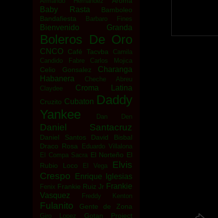
Aroma
Armando Hernandez
Baby Rasta
Bamboleo
Bandafiesta
Barbaro Fines
Bienvenido Granda
Boleros De Oro
CNCO
Café Tacvba
Camila
Candido Fabre
Carlos Mojica
Charanga
Celio Gonsalez
Habanera
Cheche Abreu
Croma Latina
Claydee
Daddy
Cubaton
Cruzito
Yankee
Dan Den
Daniel Santacruz
Daniel Santos
David Bisbal
Draco Rosa
Eduardo Villalona
El Norteño
El
El Compa Sacra
Elvis
Rubio Loco
El Vega
Crespo
Enrique Iglesias
Frankie
Frankie Ruiz Jr
Fenix
Vasquez
Freddy Kenton
Fulanito
Gente de Zona
Gotan Project
Giro Lopez