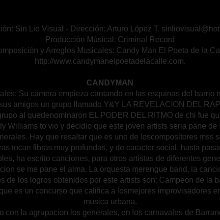
ión: Sin Lio Visual - Dirección: Arturo López T. sinliovisual@ho
Producción Músical: Criminal Record
mposición y Arreglos Musicales: Candy Man El Poeta de la Ca
http://www.candymanelpoetadelacalle.com.
CANDYMAN
ales: Su camera empieza cantando en las esquinas del barrio 
n sus amigos un grupo llamado Y&Y LA REVELACION DEL RAP ,
grupo al quedenominaron EL PODER DEL RITMO de chi fue que
 Williams to vio y decidio que este joven artists seria pane de
nerales. Hay que resaltar que es uno de loscompositores mss s
ras tocan fibras muy profundas, y de caracter social, hasta pas
ibles, ha escrito canciones, para otros artistas de diferentes gen
cion se me pane el alma. La orquesta merengue band, la cancio
os de los logros obtenidos por este artists son: Campeon de la ba
que es un concurso que califica a losmejores improvisadores e
musica urbana.
 con la agrupacion los generales, en los carnavales de Barranq