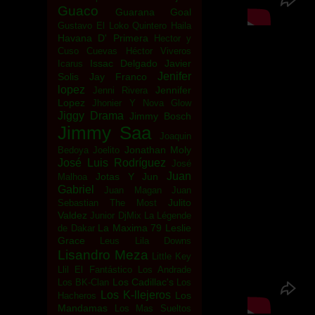
Guaco
Guarana Goal
Gustavo El Loko Quintero
Haila
Havana D' Primera
Hector y
Cuso Cuevas
Héctor Viveros
Issac Delgado
Javier
Icarus
Jenifer
Solis
Jay Franco
lopez
Jennifer
Jenni Rivera
Lopez
Jhonier Y Nova Glow
Jiggy Drama
Jimmy Bosch
Jimmy Saa
Joaquin
Jonathan Moly
Bedoya
Joelito
José Luis Rodríguez
José
Juan
Jotas Y Jun
Malhoa
Gabriel
Juan Magan
Juan
Julito
Sebastian The Most
Valdez
Junior DjMix
La Légende
La Maxima 79
Leslie
de Dakar
Grace
Leus
Lila Downs
Lisandro Meza
Little Key
Llil El Fantástico
Los Andrade
Los Cadillac's
Los BK-Clan
Los
Los K-llejeros
Los
Hacheros
Mandamas
Los Mas Sueltos