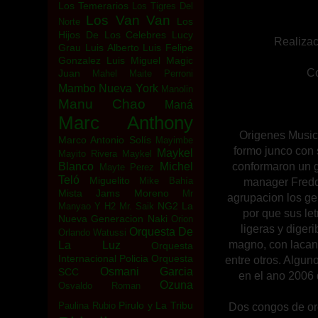
Los Temerarios
Los Tigres Del
Los Van Van
Los
Norte
Hijos De Los Celebres
Lucy
Realizac
Grau
Luis Alberto
Luis Felipe
Gonzalez
Luis Miguel
Magic
Co
Juan
Mahel
Maite Perroni
Mambo Nueva York
Manolin
Manu Chao
Maná
Marc Anthony
Origenes Music
Marco Antonio Solís
Mayimbe
formo junco co
Maykel
Mayito Rivera
Maykel
Blanco
Michel
conformaron un 
Mayte Perez
Teló
Miguelito
Mike Bahía
manager Freddy
Mista Jams
Moreno
Mr
agrupacion los ge
NG2 La
Manyao Y H2
Mr. Saik
por que sus let
Nueva Generacion
Naki
Orion
ligeras y diger
Orquesta De
Orlando Watussi
magno, con lacan
La Luz
Orquesta
Internacional Policia
Orquesta
entre otros. Algun
Osmani Garcia
SCC
en el ano 2006 
Ozuna
Osvaldo Roman
Pirulo y La Tribu
Paulina Rubio
Dos congos de oro