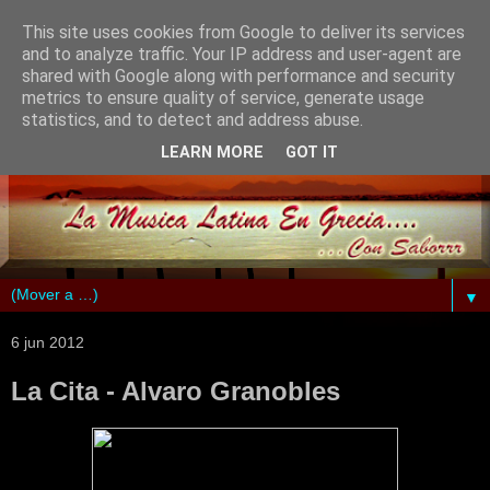
This site uses cookies from Google to deliver its services
and to analyze traffic. Your IP address and user-agent are
shared with Google along with performance and security
metrics to ensure quality of service, generate usage
statistics, and to detect and address abuse.
LEARN MORE
GOT IT
▼
6 jun 2012
La Cita - Alvaro Granobles