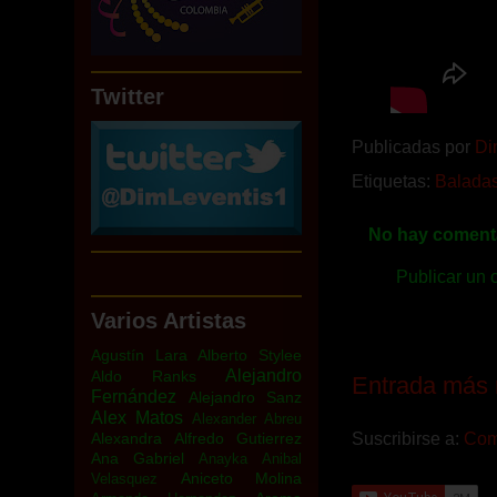
Twitter
Publicadas por
Di
Etiquetas:
Balada
No hay comenta
Publicar un 
Varios Artistas
Agustín Lara
Alberto Stylee
Alejandro
Aldo Ranks
Entrada más 
Fernández
Alejandro Sanz
Alex Matos
Alexander Abreu
Alexandra
Alfredo Gutierrez
Suscribirse a:
Come
Ana Gabriel
Anayka
Anibal
Aniceto Molina
Velasquez