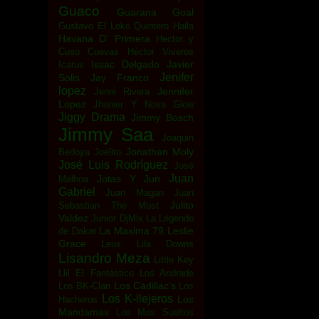
Guaco
Guarana Goal
Gustavo El Loko Quintero
Haila
Havana D' Primera
Hector y
Cuso Cuevas
Héctor Viveros
Issac Delgado
Javier
Icarus
Jenifer
Solis
Jay Franco
lopez
Jennifer
Jenni Rivera
Lopez
Jhonier Y Nova Glow
Jiggy Drama
Jimmy Bosch
Jimmy Saa
Joaquin
Jonathan Moly
Bedoya
Joelito
José Luis Rodríguez
José
Juan
Jotas Y Jun
Malhoa
Gabriel
Juan Magan
Juan
Julito
Sebastian The Most
Valdez
Junior DjMix
La Légende
La Maxima 79
Leslie
de Dakar
Grace
Leus
Lila Downs
Lisandro Meza
Little Key
Llil El Fantástico
Los Andrade
Los Cadillac's
Los BK-Clan
Los
Los K-llejeros
Los
Hacheros
Mandamas
Los Mas Sueltos