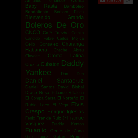
Aroma
Armando Hernandez
Baby Rasta
Bamboleo
Bandafiesta
Barbaro Fines
Bienvenido Granda
Boleros De Oro
CNCO
Café Tacvba
Camila
Candido Fabre
Carlos Mojica
Charanga
Celio Gonsalez
Habanera
Cheche Abreu
Croma Latina
Claydee
Daddy
Cubaton
Cruzito
Yankee
Dan Den
Daniel Santacruz
Daniel Santos
David Bisbal
Draco Rosa
Eduardo Villalona
El Norteño
El
El Compa Sacra
Elvis
Rubio Loco
El Vega
Crespo
Enrique Iglesias
Frankie
Frankie Ruiz Jr
Fenix
Vasquez
Freddy Kenton
Fulanito
Gente de Zona
Gotan Project
Giro Lopez