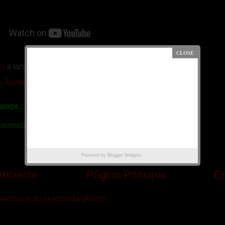
m
a la/s
10:44 p.m.
s
,
Boleros De Oro
,
José Luis Rodríguez
rios.:
comentario
Powered by
Blogger Widgets
reciente
Página Principal
En
ntarios de la entrada (Atom)