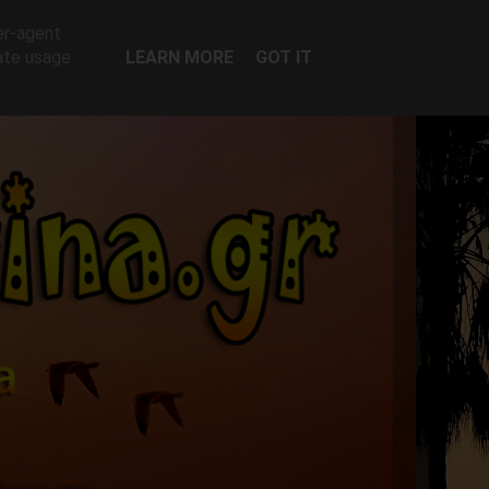
er-agent
rate usage
LEARN MORE
GOT IT