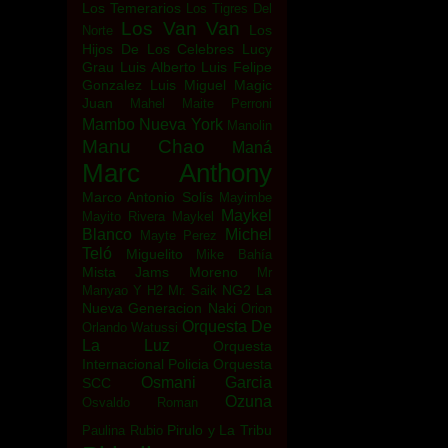
Los Temerarios
Los Tigres Del
Los Van Van
Los
Norte
Hijos De Los Celebres
Lucy
Grau
Luis Alberto
Luis Felipe
Gonzalez
Luis Miguel
Magic
Juan
Mahel
Maite Perroni
Mambo Nueva York
Manolin
Manu Chao
Maná
Marc Anthony
Marco Antonio Solís
Mayimbe
Maykel
Mayito Rivera
Maykel
Blanco
Michel
Mayte Perez
Teló
Miguelito
Mike Bahía
Mista Jams
Moreno
Mr
NG2 La
Manyao Y H2
Mr. Saik
Nueva Generacion
Naki
Orion
Orquesta De
Orlando Watussi
La Luz
Orquesta
Internacional Policia
Orquesta
Osmani Garcia
SCC
Ozuna
Osvaldo Roman
Pirulo y La Tribu
Paulina Rubio