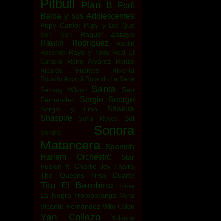
Pitbull
Plan B
Porfi
Baloa y sus Adolescentes
Pupy Cantor
Pupy y Los Que
Raquel Zozaya
Son Son
Raulin Rodriguez
Raulin
Rayo y Toby
Rosendo
Real El
Rene Alvarez
Canario
Renzo
Ricardo Fuentes
Riverita
Rodolfo Aicardi
Rolando La Serie
Santa
Seo
Sammy Wilson
Sergio George
Fernandez
Shakira
Sergio y Lion
Shaspire
Sol
Sofia Reyes
Sonora
Sondra
Matancera
Spanish
Harlem Orchestrα
Star
Fusion ft. Charlie Jey
Thaira
The Queens
Tirso Duarte
Tito El Bambino
Toña
La Negra
Tromboranga
Vena
Vicente Fernández
Wito Colon
Yan Collazo
Yolanda