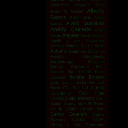
Afrotumbao
Aguanile Salsa
Alberto
Aimer "El Sensei"
Barros
Alex Leon
Alexis
Alvaro Granobles
Cuesta
Anddy Caicedo
Angel
Angeles
Castro
Arnold Moreno
Arnold y sus Azabaches
Artistas Unidos De La Salsa
Ashanty
Balantika
Banda La
Bandafiesta
Republica
Barakutanga
Baterimba
Benicia Cárdenas
Betto
Caicedo
Big Mancilla
Black
Bomba Estereo
Diamond
Boris García
Boxter And Jedi
CJ Castro
Buxxi
CG- Duo
Cali Flow
Calambuco
Latino
Calle Maestra
Calle
Candy Man El Poeta
Quinta
de la Calle
Carlos Brito
Carlos Guerrero
Carlos
Carlos Vives
Romero
Chaka y CM
Champeta