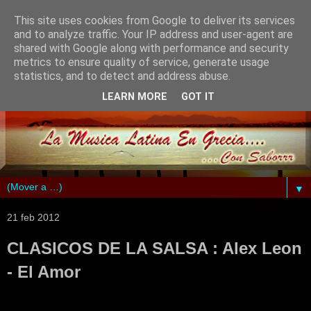
This site uses cookies from Google to deliver its services
and to analyze traffic. Your IP address and user-agent are
shared with Google along with performance and security
metrics to ensure quality of service, generate usage
statistics, and to detect and address abuse.
LEARN MORE
GOT IT
▼
21 feb 2012
CLASICOS DE LA SALSA : Alex Leon
- El Amor