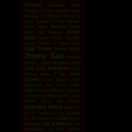
Guaco
Guarana Goal
Gustavo El Loko Quintero
Haila
Havana D' Primera
Hector y
Cuso Cuevas
Héctor Viveros
Issac Delgado
Javier
Icarus
Jenifer
Solis
Jay Franco
lopez
Jennifer
Jenni Rivera
Lopez
Jhonier Y Nova Glow
Jiggy Drama
Jimmy Bosch
Jimmy Saa
Joaquin
Jonathan Moly
Bedoya
Joelito
José Luis Rodríguez
José
Juan
Jotas Y Jun
Malhoa
Gabriel
Juan Magan
Juan
Julito
Sebastian The Most
Valdez
Junior DjMix
La Légende
La Maxima 79
Leslie
de Dakar
Grace
Leus
Lila Downs
Lisandro Meza
Little Key
Llil El Fantástico
Los Andrade
Los Cadillac's
Los BK-Clan
Los
Los K-llejeros
Los
Hacheros
Mandamas
Los Mas Sueltos