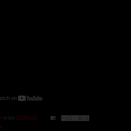
m
a la/s
10:30 p.m.
na