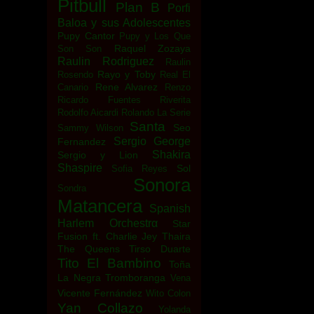
Pitbull
Plan B
Porfi
Baloa y sus Adolescentes
Pupy Cantor
Pupy y Los Que
Raquel Zozaya
Son Son
Raulin Rodriguez
Raulin
Rayo y Toby
Rosendo
Real El
Rene Alvarez
Canario
Renzo
Ricardo Fuentes
Riverita
Rodolfo Aicardi
Rolando La Serie
Santa
Seo
Sammy Wilson
Sergio George
Fernandez
Shakira
Sergio y Lion
Shaspire
Sol
Sofia Reyes
Sonora
Sondra
Matancera
Spanish
Harlem Orchestrα
Star
Fusion ft. Charlie Jey
Thaira
The Queens
Tirso Duarte
Tito El Bambino
Toña
La Negra
Tromboranga
Vena
Vicente Fernández
Wito Colon
Yan Collazo
Yolanda