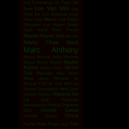
Los Temerarios
Los Tigres Del
Los Van Van
Los
Norte
Hijos De Los Celebres
Lucy
Grau
Luis Alberto
Luis Felipe
Gonzalez
Luis Miguel
Magic
Juan
Mahel
Maite Perroni
Mambo Nueva York
Manolin
Manu Chao
Maná
Marc Anthony
Marco Antonio Solís
Mayimbe
Maykel
Mayito Rivera
Maykel
Blanco
Michel
Mayte Perez
Teló
Miguelito
Mike Bahía
Mista Jams
Moreno
Mr
NG2 La
Manyao Y H2
Mr. Saik
Nueva Generacion
Naki
Orion
Orquesta De
Orlando Watussi
La Luz
Orquesta
Internacional Policia
Orquesta
Osmani Garcia
SCC
Ozuna
Osvaldo Roman
Pirulo y La Tribu
Paulina Rubio