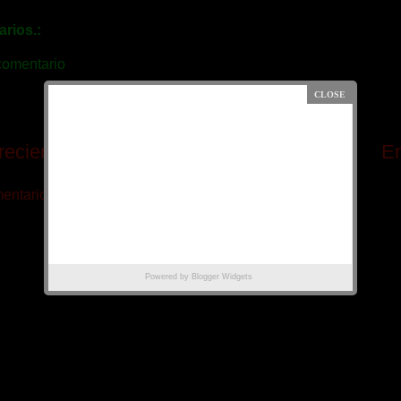
rios.:
comentario
reciente
Página Principal
En
ntarios de la entrada (Atom)
Powered by
Blogger Widgets