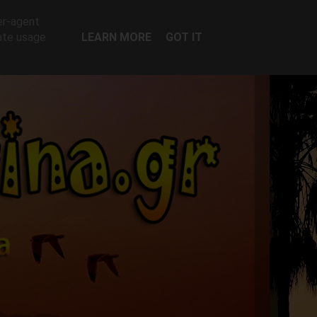
er-agent
rate usage
LEARN MORE
GOT IT