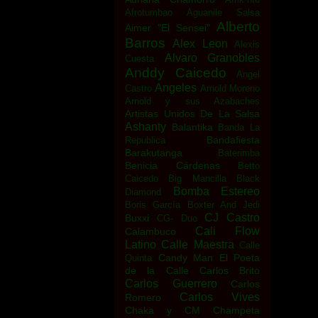
Afrotumbao
Aguanile Salsa
Alberto
Aimer "El Sensei"
Barros
Alex Leon
Alexis
Alvaro Granobles
Cuesta
Anddy Caicedo
Angel
Angeles
Castro
Arnold Moreno
Arnold y sus Azabaches
Artistas Unidos De La Salsa
Ashanty
Balantika
Banda La
Bandafiesta
Republica
Barakutanga
Baterimba
Benicia Cárdenas
Betto
Caicedo
Big Mancilla
Black
Bomba Estereo
Diamond
Boris García
Boxter And Jedi
CJ Castro
Buxxi
CG- Duo
Cali Flow
Calambuco
Latino
Calle Maestra
Calle
Candy Man El Poeta
Quinta
de la Calle
Carlos Brito
Carlos Guerrero
Carlos
Carlos Vives
Romero
Chaka y CM
Champeta