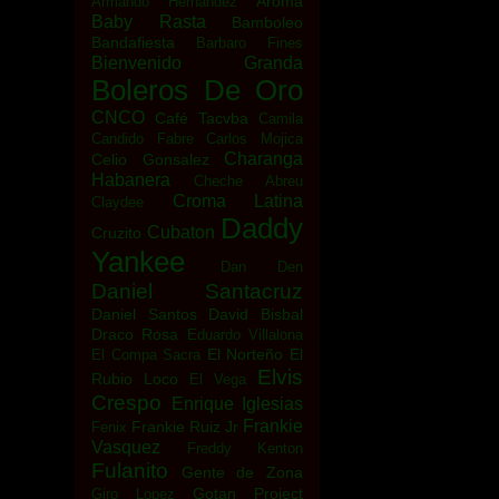
Aroma
Armando Hernandez
Baby Rasta
Bamboleo
Bandafiesta
Barbaro Fines
Bienvenido Granda
Boleros De Oro
CNCO
Café Tacvba
Camila
Candido Fabre
Carlos Mojica
Charanga
Celio Gonsalez
Habanera
Cheche Abreu
Croma Latina
Claydee
Daddy
Cubaton
Cruzito
Yankee
Dan Den
Daniel Santacruz
Daniel Santos
David Bisbal
Draco Rosa
Eduardo Villalona
El Norteño
El
El Compa Sacra
Elvis
Rubio Loco
El Vega
Crespo
Enrique Iglesias
Frankie
Frankie Ruiz Jr
Fenix
Vasquez
Freddy Kenton
Fulanito
Gente de Zona
Gotan Project
Giro Lopez