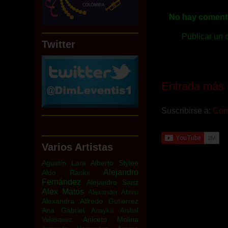
No hay comenta
Publicar un 
Twitter
Entrada más 
Suscribirse a:
Come
Varios Artistas
Agustín Lara
Alberto Stylee
Alejandro
Aldo Ranks
Fernández
Alejandro Sanz
Alex Matos
Alexander Abreu
Alexandra
Alfredo Gutierrez
Ana Gabriel
Anayka
Anibal
Aniceto Molina
Velasquez