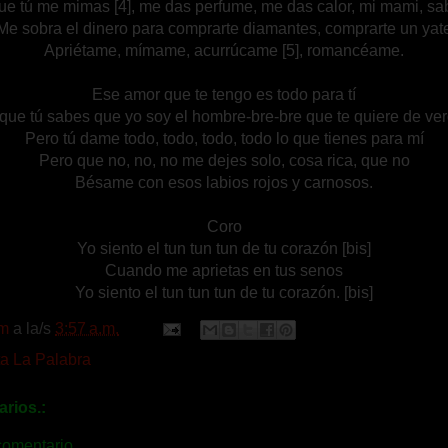
ue tú me mimas [4], me das perfume, me das calor, mi mami, sa
Me sobra el dinero para comprarte diamantes, comprarte un yat
Apriétame, mímame, acurrúcame [5], romancéame.
Ese amor que te tengo es todo para tí
que tú sabes que yo soy el hombre-bre-bre que te quiere de ve
Pero tú dame todo, todo, todo, todo lo que tienes para mí
Pero que no, no, no me dejes solo, cosa rica, que no
Bésame con esos labios rojos y carnosos.
Coro
Yo siento el tun tun tun de tu corazón [bis]
Cuando me aprietas en tus senos
Yo siento el tun tun tun de tu corazón. [bis]
m
a la/s
3:57 a.m.
a La Palabra
rios.:
comentario