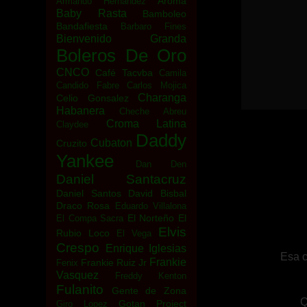
Aroma
Armando Hernandez
Baby Rasta
Bamboleo
Bandafiesta
Barbaro Fines
Bienvenido Granda
Boleros De Oro
CNCO
Café Tacvba
Camila
Candido Fabre
Carlos Mojica
Charanga
Celio Gonsalez
Habanera
Cheche Abreu
Croma Latina
Claydee
Daddy
Cubaton
Cruzito
Yankee
Dan Den
Daniel Santacruz
Daniel Santos
David Bisbal
Draco Rosa
Eduardo Villalona
El Norteño
El
El Compa Sacra
Elvis
Rubio Loco
El Vega
Crespo
Enrique Iglesias
Esa c
Frankie
Frankie Ruiz Jr
Fenix
Vasquez
Freddy Kenton
Fulanito
Gente de Zona
Q
Gotan Project
Giro Lopez