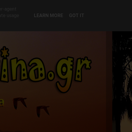
er-agent
rate usage
LEARN MORE
GOT IT