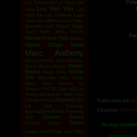
Porq
Los Temerarios
Los Tigres Del
Los Van Van
Los
Norte
Hijos De Los Celebres
Lucy
Grau
Luis Alberto
Luis Felipe
Gonzalez
Luis Miguel
Magic
Juan
Mahel
Maite Perroni
Por
Mambo Nueva York
Manolin
Manu Chao
Maná
Marc Anthony
Marco Antonio Solís
Mayimbe
Maykel
Mayito Rivera
Maykel
Blanco
Michel
Mayte Perez
Teló
Miguelito
Mike Bahía
Mista Jams
Moreno
Mr
NG2 La
Manyao Y H2
Mr. Saik
Nueva Generacion
Naki
Orion
Orquesta De
Publicadas por
Di
Orlando Watussi
La Luz
Orquesta
Etiquetas:
Orquest
Internacional Policia
Orquesta
Osmani Garcia
SCC
Ozuna
Osvaldo Roman
No hay comenta
Pirulo y La Tribu
Paulina Rubio
Publicar un 