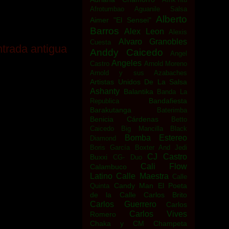
Afrotumbao
Aguanile Salsa
Alberto
Aimer "El Sensei"
Barros
Alex Leon
Alexis
Alvaro Granobles
Cuesta
trada antigua
Anddy Caicedo
Angel
Angeles
Castro
Arnold Moreno
Arnold y sus Azabaches
Artistas Unidos De La Salsa
Ashanty
Balantika
Banda La
Bandafiesta
Republica
Barakutanga
Baterimba
Benicia Cárdenas
Betto
Caicedo
Big Mancilla
Black
Bomba Estereo
Diamond
Boris García
Boxter And Jedi
CJ Castro
Buxxi
CG- Duo
Cali Flow
Calambuco
Latino
Calle Maestra
Calle
Candy Man El Poeta
Quinta
de la Calle
Carlos Brito
Carlos Guerrero
Carlos
Carlos Vives
Romero
Chaka y CM
Champeta