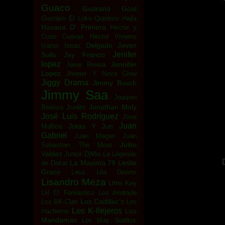
Guaco
Guarana Goal
Gustavo El Loko Quintero
Haila
Havana D' Primera
Hector y
Cuso Cuevas
Héctor Viveros
Issac Delgado
Javier
Icarus
Jenifer
Solis
Jay Franco
lopez
Jennifer
Jenni Rivera
Lopez
Jhonier Y Nova Glow
Jiggy Drama
Jimmy Bosch
Jimmy Saa
Joaquin
Jonathan Moly
Bedoya
Joelito
José Luis Rodríguez
José
Juan
Jotas Y Jun
Malhoa
Gabriel
Juan Magan
Juan
Julito
Sebastian The Most
Valdez
Junior DjMix
La Légende
La Maxima 79
Leslie
de Dakar
Grace
Leus
Lila Downs
Lisandro Meza
Little Key
Llil El Fantástico
Los Andrade
Los Cadillac's
Los BK-Clan
Los
Los K-llejeros
Los
Hacheros
Mandamas
Los Mas Sueltos