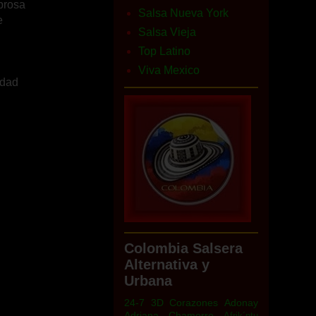
brosa
Salsa Nueva York
e
Salsa Vieja
Top Latino
Viva Mexico
rdad
Colombia Salsera
Alternativa y
Urbana
24-7
3D Corazones
Adonay
Adriana Chamorro
Afrik´ntu