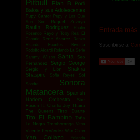
Pitbull
Plan B
Porfi
Baloa y sus Adolescentes
Pupy Cantor
Pupy y Los Que
Raquel Zozaya
Son Son
Raulin Rodriguez
Raulin
Entrada más 
Rayo y Toby
Rosendo
Real El
Rene Alvarez
Canario
Renzo
Ricardo Fuentes
Riverita
Suscribirse a:
Come
Rodolfo Aicardi
Rolando La Serie
Santa
Seo
Sammy Wilson
Sergio George
Fernandez
Shakira
Sergio y Lion
Shaspire
Sol
Sofia Reyes
Sonora
Sondra
Matancera
Spanish
Harlem Orchestrα
Star
Fusion ft. Charlie Jey
Thaira
The Queens
Tirso Duarte
Tito El Bambino
Toña
La Negra
Tromboranga
Vena
Vicente Fernández
Wito Colon
Yan Collazo
Yolanda