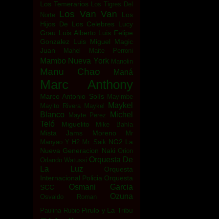
Los Temerarios
Los Tigres Del
Los Van Van
Los
Norte
Hijos De Los Celebres
Lucy
Grau
Luis Alberto
Luis Felipe
Gonzalez
Luis Miguel
Magic
Juan
Mahel
Maite Perroni
Mambo Nueva York
Manolin
Manu Chao
Maná
Marc Anthony
Marco Antonio Solís
Mayimbe
Maykel
Mayito Rivera
Maykel
Blanco
Michel
Mayte Perez
Teló
Miguelito
Mike Bahía
Mista Jams
Moreno
Mr
NG2 La
Manyao Y H2
Mr. Saik
Nueva Generacion
Naki
Orion
Orquesta De
Orlando Watussi
La Luz
Orquesta
Internacional Policia
Orquesta
Osmani Garcia
SCC
Ozuna
Osvaldo Roman
Pirulo y La Tribu
Paulina Rubio