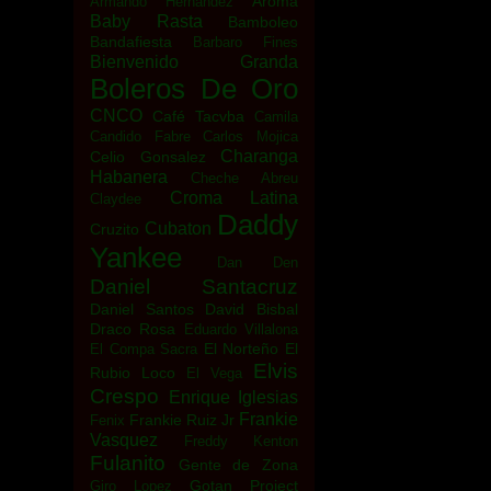
Aroma
Armando Hernandez
Baby Rasta
Bamboleo
Bandafiesta
Barbaro Fines
Bienvenido Granda
Boleros De Oro
CNCO
Café Tacvba
Camila
Candido Fabre
Carlos Mojica
Charanga
Celio Gonsalez
Habanera
Cheche Abreu
Croma Latina
Claydee
Daddy
Cubaton
Cruzito
Yankee
Dan Den
Daniel Santacruz
Daniel Santos
David Bisbal
Draco Rosa
Eduardo Villalona
El Norteño
El
El Compa Sacra
Elvis
Rubio Loco
El Vega
Crespo
Enrique Iglesias
Frankie
Frankie Ruiz Jr
Fenix
Vasquez
Freddy Kenton
Fulanito
Gente de Zona
Gotan Project
Giro Lopez