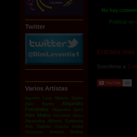
No hay comenta
Publicar un 
Twitter
Entrada más 
Suscribirse a:
Come
Varios Artistas
Agustín Lara
Alberto Stylee
Alejandro
Aldo Ranks
Fernández
Alejandro Sanz
Alex Matos
Alexander Abreu
Alexandra
Alfredo Gutierrez
Ana Gabriel
Anayka
Anibal
Aniceto Molina
Velasquez