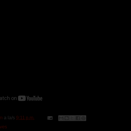
m
a la/s
9:11 p.m.
eves