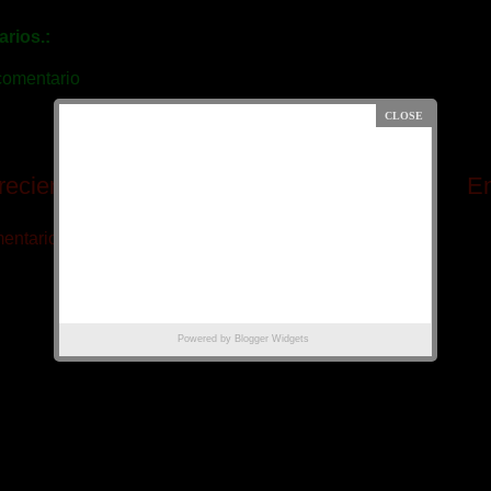
rios.:
comentario
reciente
Página Principal
En
ntarios de la entrada (Atom)
Powered by
Blogger Widgets