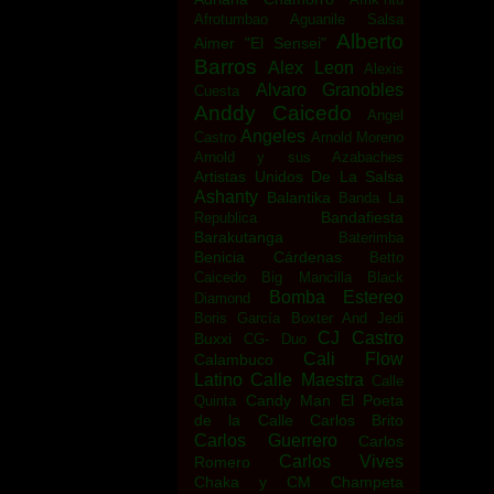
Afrotumbao
Aguanile Salsa
Alberto
Aimer "El Sensei"
Barros
Alex Leon
Alexis
Alvaro Granobles
Cuesta
Anddy Caicedo
Angel
Angeles
Castro
Arnold Moreno
Arnold y sus Azabaches
Artistas Unidos De La Salsa
Ashanty
Balantika
Banda La
Bandafiesta
Republica
Barakutanga
Baterimba
Benicia Cárdenas
Betto
Caicedo
Big Mancilla
Black
Bomba Estereo
Diamond
Boris García
Boxter And Jedi
CJ Castro
Buxxi
CG- Duo
Cali Flow
Calambuco
Latino
Calle Maestra
Calle
Candy Man El Poeta
Quinta
de la Calle
Carlos Brito
Carlos Guerrero
Carlos
Carlos Vives
Romero
Chaka y CM
Champeta