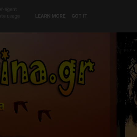
er-agent
rate usage
LEARN MORE
GOT IT