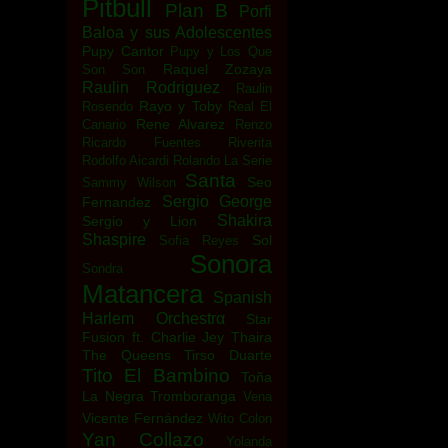
Pitbull
Plan B
Porfi
Baloa y sus Adolescentes
Pupy Cantor
Pupy y Los Que
Raquel Zozaya
Son Son
Raulin Rodriguez
Raulin
Rayo y Toby
Rosendo
Real El
Rene Alvarez
Canario
Renzo
Ricardo Fuentes
Riverita
Rodolfo Aicardi
Rolando La Serie
Santa
Seo
Sammy Wilson
Sergio George
Fernandez
Shakira
Sergio y Lion
Shaspire
Sol
Sofia Reyes
Sonora
Sondra
Matancera
Spanish
Harlem Orchestrα
Star
Fusion ft. Charlie Jey
Thaira
The Queens
Tirso Duarte
Tito El Bambino
Toña
La Negra
Tromboranga
Vena
Vicente Fernández
Wito Colon
Yan Collazo
Yolanda