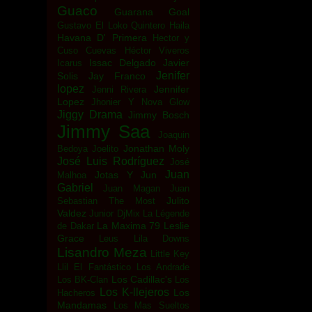
Guaco
Guarana Goal
Gustavo El Loko Quintero
Haila
Havana D' Primera
Hector y
Cuso Cuevas
Héctor Viveros
Issac Delgado
Javier
Icarus
Jenifer
Solis
Jay Franco
lopez
Jennifer
Jenni Rivera
Lopez
Jhonier Y Nova Glow
Jiggy Drama
Jimmy Bosch
Jimmy Saa
Joaquin
Jonathan Moly
Bedoya
Joelito
José Luis Rodríguez
José
Juan
Jotas Y Jun
Malhoa
Gabriel
Juan Magan
Juan
Julito
Sebastian The Most
Valdez
Junior DjMix
La Légende
La Maxima 79
Leslie
de Dakar
Grace
Leus
Lila Downs
Lisandro Meza
Little Key
Llil El Fantástico
Los Andrade
Los Cadillac's
Los BK-Clan
Los
Los K-llejeros
Los
Hacheros
Mandamas
Los Mas Sueltos